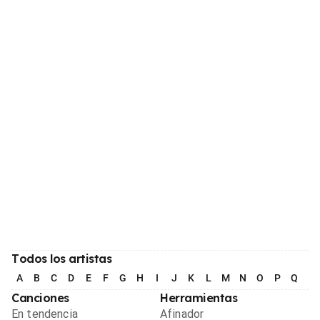
Todos los artistas
A
B
C
D
E
F
G
H
I
J
K
L
M
N
O
P
Q
R
Canciones
Herramientas
En tendencia
Afinador