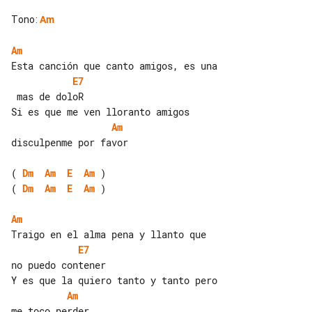
Tono
:
Am
Am
E7
 mas de doloR

Am
disculpenme por favor

( 
Dm
Am
E
Am
( 
Dm
Am
E
Am
 )

Am
E7
no puedo contener

Am
me toco perder
