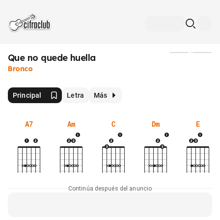
Que no quede huella
Medios
Bronco
Principal
Letra
Más
A7
Am
C
Dm
E
Continúa después del anuncio