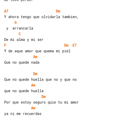
A7
Dm
G
C
F
Dm
E7
Am
Que no quede nada

Dm
Am
Dm
Am
ya ni me recuerdas
