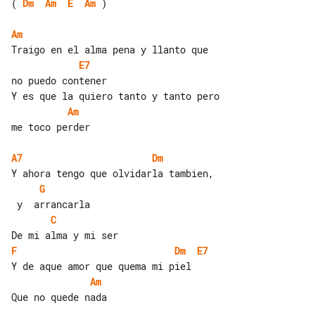
( 
Dm
Am
E
Am
 )

Am
E7
no puedo contener

Am
me toco perder

A7
Dm
G
C
F
Dm
E7
Am
Que no quede nada
