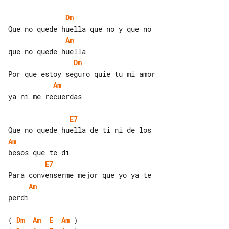
Dm
Am
Dm
Am
ya ni me recuerdas

E7
Am
E7
Am
perdi

( 
Dm
Am
E
Am