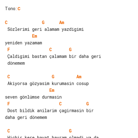
Tono
:
C
C
G
Am
Em
F
C
G
 Çaldigimi bastan çalamam bir daha geri

 dönemem

C
G
Am
Em
F
C
G
 Dost bildik anilarim çagirmasin bir 

daha geri dönemem

C
G