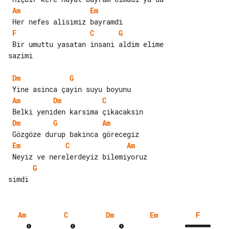
Am
Em
F
C
G
 Bir umuttu yasatan insani aldim elime 

sazimi

Dm
G
Am
Dm
C
Dm
G
Am
Em
C
Am
G
Am
C
Dm
Em
F