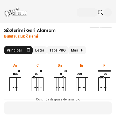
Sözlerimi Geri Alamam
Medios
Bulutsuzluk özlemi
Principal
Letra
Tabs PRO
Más
Am
C
Dm
Em
F
Continúa después del anuncio