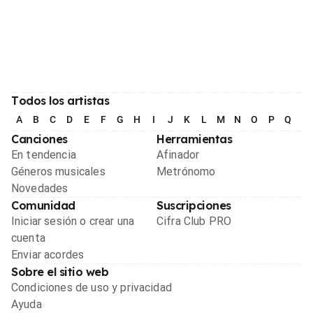
Todos los artistas
A
B
C
D
E
F
G
H
I
J
K
L
M
N
O
P
Q
R
Canciones
Herramientas
En tendencia
Afinador
Géneros musicales
Metrónomo
Novedades
Comunidad
Suscripciones
Iniciar sesión o crear una
Cifra Club PRO
cuenta
Enviar acordes
Sobre el sitio web
Condiciones de uso y privacidad
Ayuda