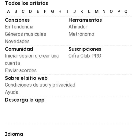
Todos los artistas
A
B
C
D
E
F
G
H
I
J
K
L
M
N
O
P
Q
R
Canciones
Herramientas
En tendencia
Afinador
Géneros musicales
Metrónomo
Novedades
Comunidad
Suscripciones
Iniciar sesión o crear una
Cifra Club PRO
cuenta
Enviar acordes
Sobre el sitio web
Condiciones de uso y privacidad
Ayuda
Descarga la app
Idioma