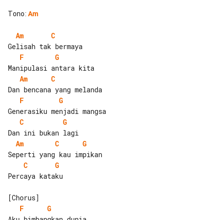
Tono
:
Am
Am
C
F
G
Am
C
F
G
C
G
Am
C
G
C
G
Percaya kataku

F
G