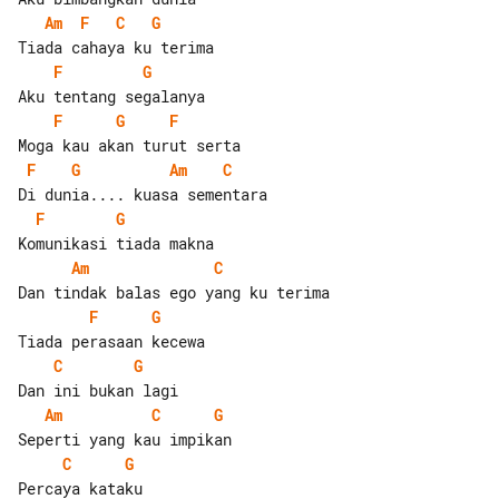
Am
F
C
G
F
G
F
G
F
F
G
Am
C
F
G
Am
C
F
G
C
G
Am
C
G
C
G