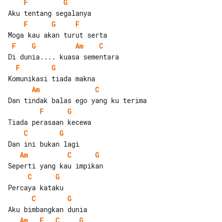
F
G
F
G
F
F
G
Am
C
F
G
Am
C
F
G
C
G
Am
C
G
C
G
C
G
Am
F
C
G