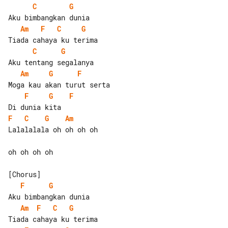
C
G
Am
F
C
G
C
G
Am
G
F
F
G
F
F
C
G
Am
Lalalalala oh oh oh oh

oh oh oh oh

F
G
Am
F
C
G