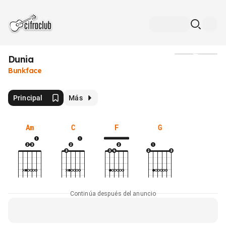
Dunia
Medios
Bunkface
Principal
Más
Am
C
F
G
Continúa después del anuncio