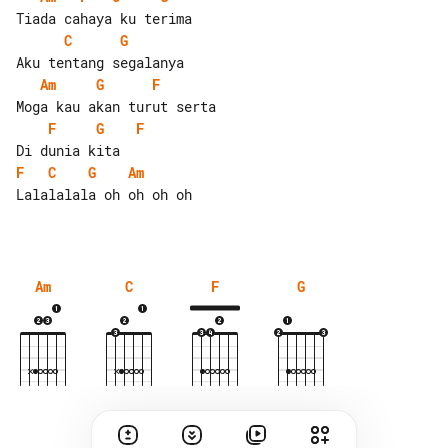
C
G
Am
G
F
F
G
F
F
C
G
Am
Lalalalala oh oh oh oh

Am
C
F
G