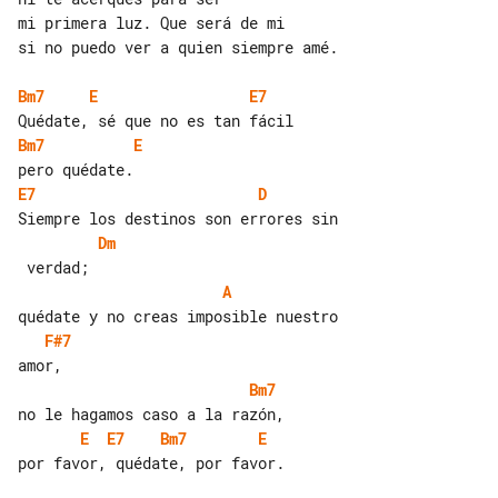
mi primera luz. Que será de mi

si no puedo ver a quien siempre amé.

Bm7
E
E7
Bm7
E
E7
D
Dm
A
F#7
Bm7
E
E7
Bm7
E
por favor, quédate, por favor.
