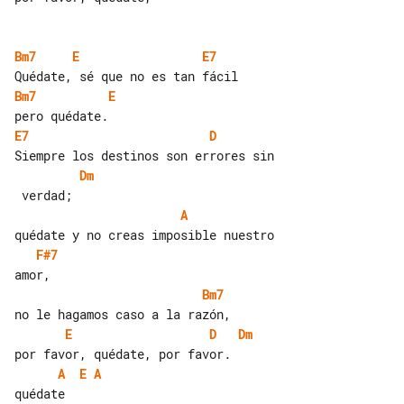
Bm7
E
E7
Bm7
E
E7
D
Dm
A
F#7
Bm7
E
D
Dm
A
E
A
quédate
