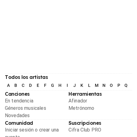
Todos los artistas
A
B
C
D
E
F
G
H
I
J
K
L
M
N
O
P
Q
R
Canciones
Herramientas
En tendencia
Afinador
Géneros musicales
Metrónomo
Novedades
Comunidad
Suscripciones
Iniciar sesión o crear una
Cifra Club PRO