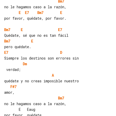
Bm7
E
E7
Bm7
E
por favor, quédate, por favor.

Bm7
E
E7
Bm7
E
E7
D
Dm
A
F#7
Bm7
no le hagamos caso a la razón,

       E   Eaug

por favor, quédate,
