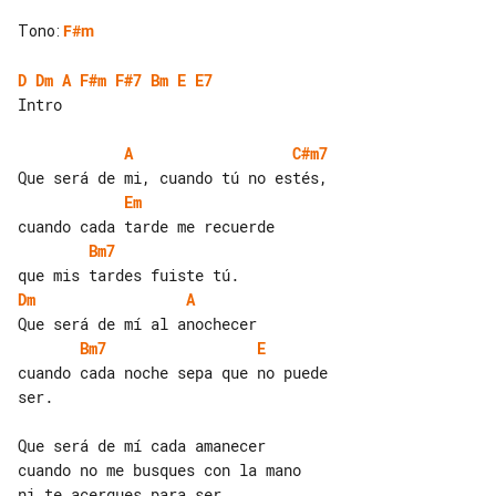
Tono
:
F#m
D
Dm
A
F#m
F#7
Bm
E
E7
Intro

A
C#m7
Em
Bm7
Dm
A
Bm7
E
cuando cada noche sepa que no puede 

ser.

Que será de mí cada amanecer

cuando no me busques con la mano

ni te acerques para ser
