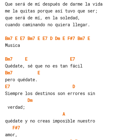
Que será de mí después de darme la vida

me la quitas porque así tuvo que ser;

que será de mí, en la soledad,

cuando caminando no quiera llegar.

Bm7
E
E7
Bm7
E
E7
D
Dm
E
F#7
Bm7
E
Musica

Bm7
E
E7
Bm7
E
E7
D
Dm
A
F#7