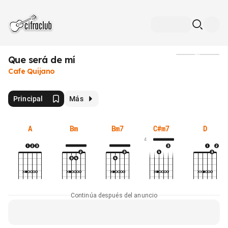
Que será de mí
Medios
Cafe Quijano
Principal
Más
A
Bm
Bm7
C#m7
D
4
Continúa después del anuncio