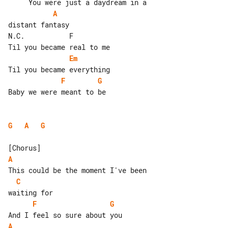
A
distant fantasy

N.C.           F

Em
F
G
Baby we were meant to be

G
A
G
A
C
F
G
A