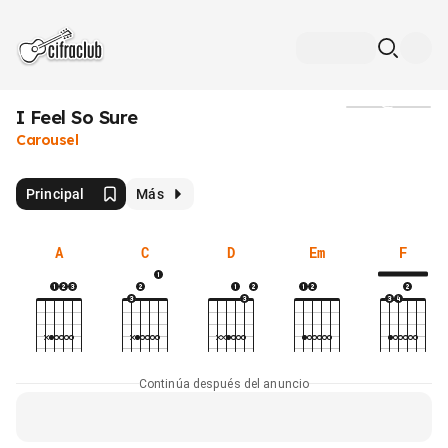
I Feel So Sure
Medios
Carousel
Principal
Más
A
C
D
Em
F
Continúa después del anuncio