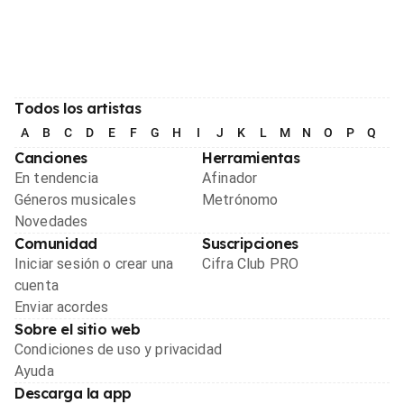
Todos los artistas
A
B
C
D
E
F
G
H
I
J
K
L
M
N
O
P
Q
R
Canciones
Herramientas
En tendencia
Afinador
Géneros musicales
Metrónomo
Novedades
Comunidad
Suscripciones
Iniciar sesión o crear una
Cifra Club PRO
cuenta
Enviar acordes
Sobre el sitio web
Condiciones de uso y privacidad
Ayuda
Descarga la app