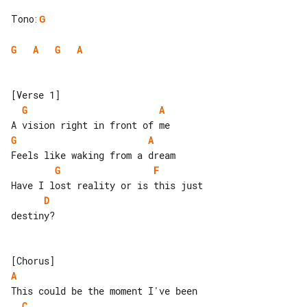
Tono
:
G
G
A
G
A
G
A
G
A
G
F
D
destiny?

A
C