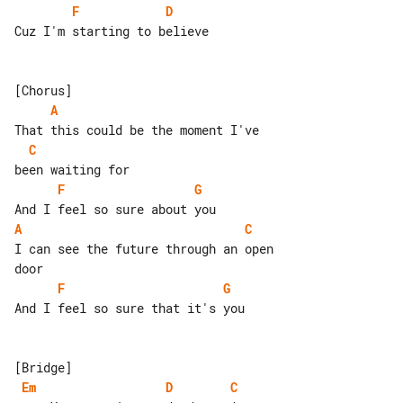
F
D
Cuz I'm starting to believe

A
C
F
G
A
C
I can see the future through an open 

F
G
And I feel so sure that it's you

Em
D
C