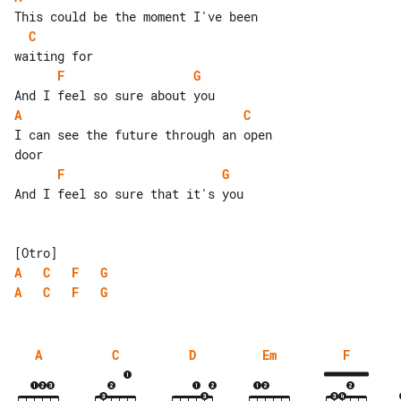
C
F
G
A
C
I can see the future through an open 

F
G
And I feel so sure that it's you

A
C
F
G
A
C
F
G
A
C
D
Em
F