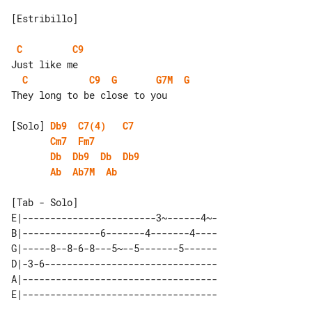
[Estribillo]

C
C9
C
C9
G
G7M
G
They long to be close to you

[Solo] 
Db9
C7(4)
C7
Cm7
Fm7
Db
Db9
Db
Db9
Ab
Ab7M
Ab
[Tab - Solo]

E|------------------------3~------4~-

B|--------------6-------4-------4----

G|-----8--8-6-8---5~--5-------5------

D|-3-6-------------------------------

A|-----------------------------------
