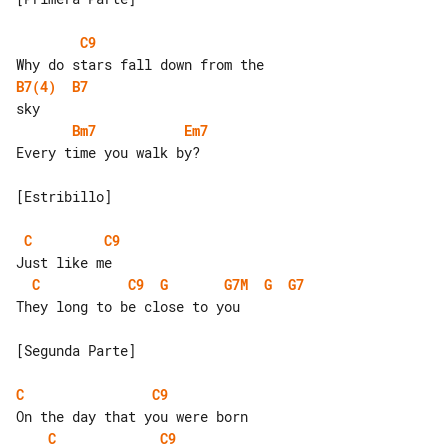
C9
B7(4)
B7
Bm7
Em7
Every time you walk by?

[Estribillo]

C
C9
C
C9
G
G7M
G
G7
They long to be close to you

[Segunda Parte]

C
C9
C
C9