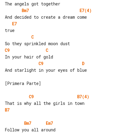
Bm7
E7(4)
E7
C
C9
C
C9
D
And starlight in your eyes of blue

[Primera Parte]

C9
B7(4)
B7
Bm7
Em7
Follow you all around
