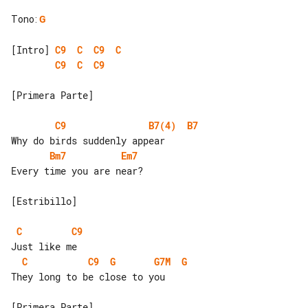
Tono
:
G
[Intro] 
C9
C
C9
C
C9
C
C9
[Primera Parte]

C9
B7(4)
B7
Bm7
Em7
Every time you are near?

[Estribillo]

C
C9
C
C9
G
G7M
G
They long to be close to you

[Primera Parte]
