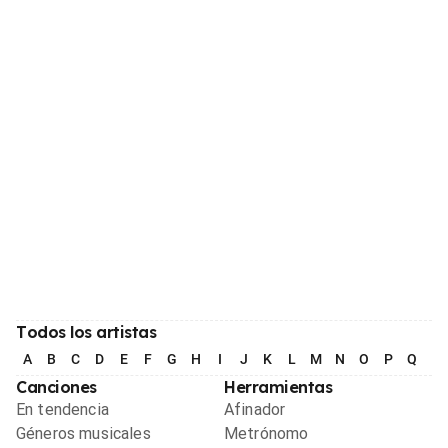
Todos los artistas
A
B
C
D
E
F
G
H
I
J
K
L
M
N
O
P
Q
R
Canciones
Herramientas
En tendencia
Afinador
Géneros musicales
Metrónomo