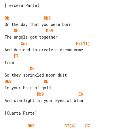
[Tercera Parte]

Db
Db9
Db
Db9
Cm7
F7(11)
F7
Db
Db9
Db
Db9
Eb
And starlight in your eyes of blue

[Cuarta Parte]

Db9
C7(4)
C7