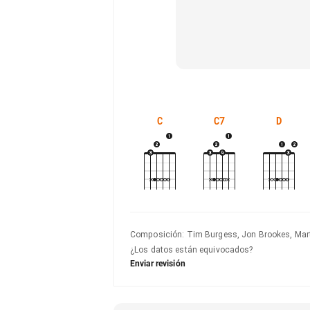
C
C7
D
Composición
:
Tim Burgess, Jon Brookes, Marti
¿Los datos están equivocados?
Enviar revisión