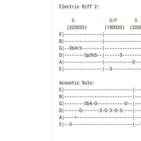
Electric Riff 2:

G
G/F
G
E|---------------|---------------
B|---------------|---------------
G|--3b4r3--------|---------------
D|--------5p3h5--|------3--------
A|---------------|-----------3---
E|---------------------------|--
B|---------------------------|--
G|--------3b4-O-----------O--|--
D|------O-------3-O-3-O-3----|--
A|----1----------------------|--