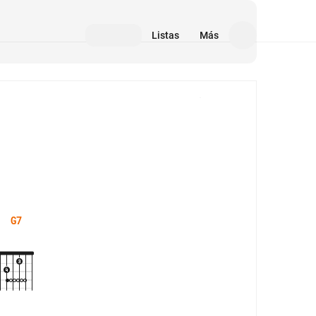
Listas
Más
Medios
G7