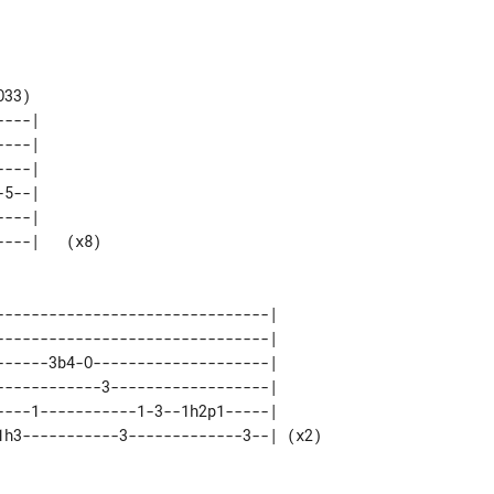
---|        

---|        

---|        

5--|        

---|        

-------------------------------|      

-------------------------------|      

------3b4-O--------------------|      

------------3------------------|      

----1-----------1-3--1h2p1-----|      
