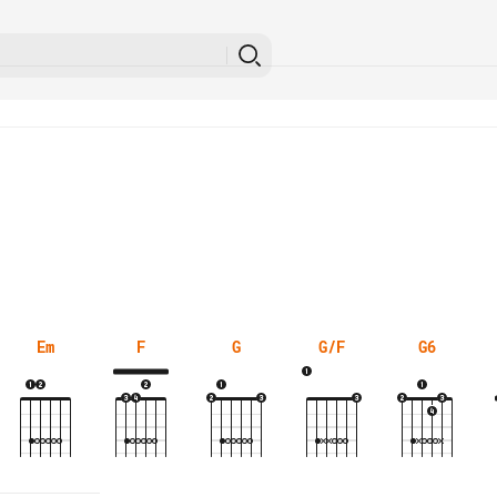
Em
F
G
G/F
G6