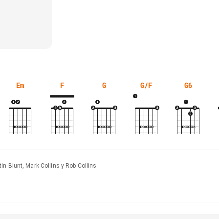
Em
F
G
G/F
G6
n Blunt, Mark Collins y Rob Collins