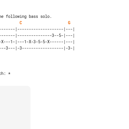
C
G
-------|--------------------|---| 

-------|---------------3--5-|---| 

-X---1-|---1-X-3-5-5-X------|---| 
