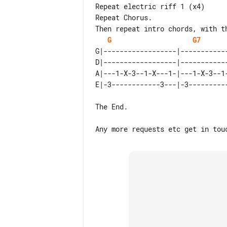
Repeat electric riff 1 (x4)

Repeat Chorus.

G
G7
G|------------------|-----------
D|------------------|-----------
A|---1-X-3--1-X---1-|---1-X-3--1
The End.
