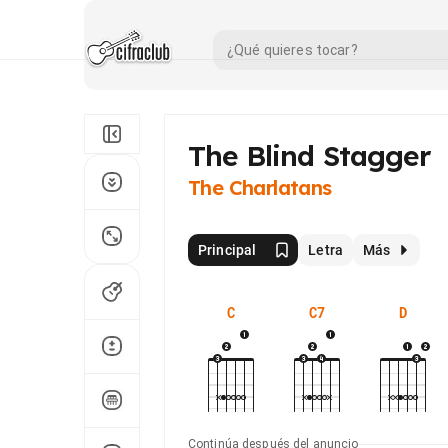
The Blind Stagger
The Charlatans
Principal
Letra
Más
C
C7
D
Continúa después del anuncio