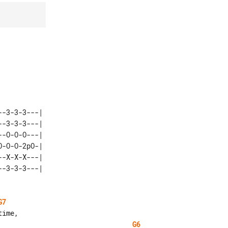
-3-3-3---| 

-3-3-3---| 

-O-O-O---| 

-O-O-2pO-| 

-X-X-X---| 

G7
G6