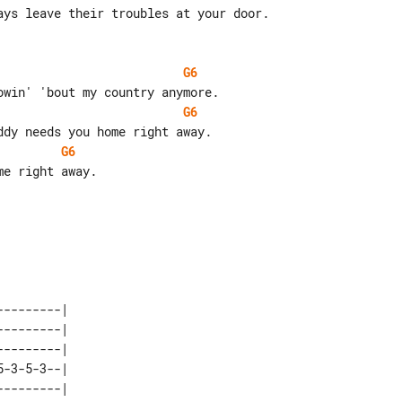
G6
G6
G6
--------|               

--------|               

--------|               

-3-5-3--|               

--------|               
