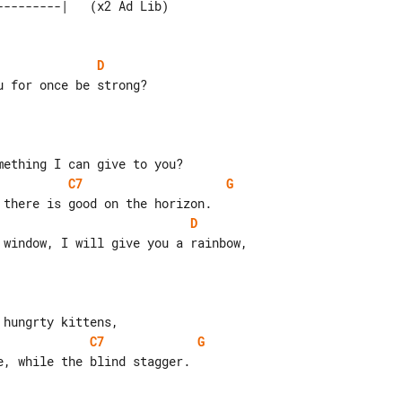
D
C7
G
D
C7
G