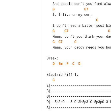
G
G7
C
G
G7
C
G
G7
C
   Mmmm, your daddy needs you home right away.

D
Em
F
C
D
Electric Riff 1:

G
E|-------------------------------
B|-------------------------------
G|-------------------------------
D|--5p3pO---5-O-3h5p3-O-5p3pO-3-5
A|-------------------------------