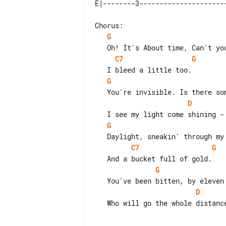
G
C7
G
G
D
G
C7
G
G
D
   Who will go the whole distance, while the blind stagger.
