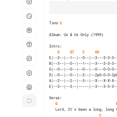
Tono
:
C
Album: Us & Us Only (1999)

G
G7
C
G6
E|--3--|--1--|--O--|--3---3-3-3--
B|--3--|--O--|--1--|--3---3-3-3--
G|--O--|--O--|--O--|--O---O-O-O--
D|--O--|--O--|--2--|--2pO-O-O-2pO
A|--2--|--2--|--3--|--X---X-X-X--
G
C