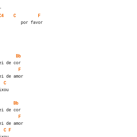
C4
C
F
        por favor

Bb
F
C
xou

Bb
F
C
F
xou
