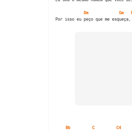
Dm
Gm
Bb
C
C4