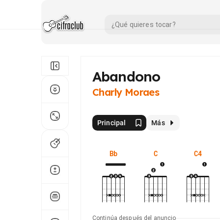
Abandono
Charly Moraes
Principal
Más
Bb
C
C4
Continúa después del anuncio