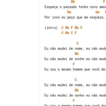
Bb
F
Dm
Gm
Por isso eu peço que me esqueça, 
(intro)  
C
Bb
F
Bb
F
C
Bb
C
F
C
Bb
F
Eu sou o mesmo homem que você dei
C
Bb
F
Eu sou o mesmo homem que você dei