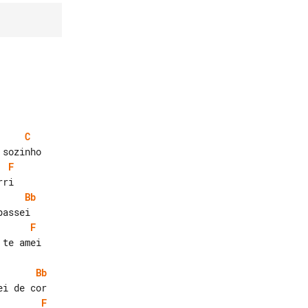
C
F
Bb
F
te amei

Bb
F