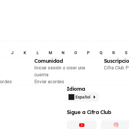
I
J
K
L
M
N
O
P
Q
R
S
Comunidad
Suscripci
Iniciar sesión o crear una
Cifra Club 
cuenta
cordes
Enviar acordes
Idioma
Español
Sigue a Cifra Club