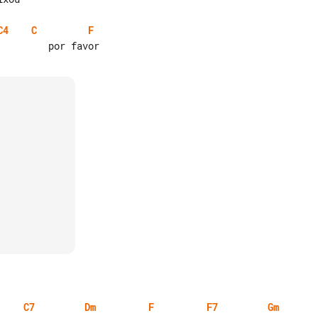
C4
C
F
C7
Dm
F
F7
Gm