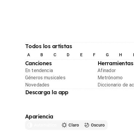
Todos los artistas
A
B
C
D
E
F
G
H
Canciones
Herramientas
En tendencia
Afinador
Géneros musicales
Metrónomo
Novedades
Diccionario de a
Descarga la app
Apariencia
Automático
Claro
Oscuro