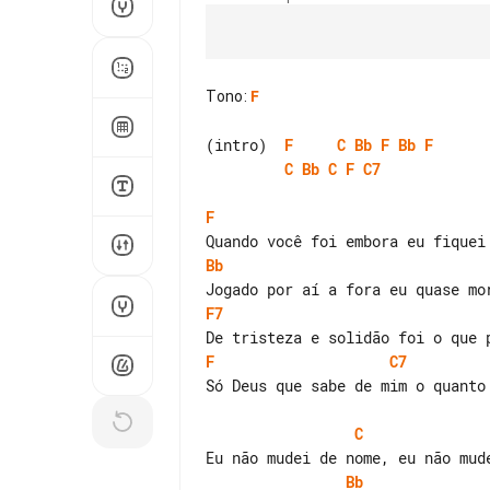
Tono
:
F
(intro)  
F
C
Bb
F
Bb
F
C
Bb
C
F
C7
F
Bb
F7
F
C7
Só Deus que sabe de mim o quanto 
C
Bb