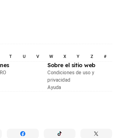
T
U
V
W
X
Y
Z
#
ones
Sobre el sitio web
PRO
Condiciones de uso y
privacidad
Ayuda