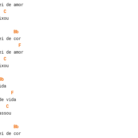
C
xou

Bb
F
C
xou

Bb
F
C
ssou

Bb