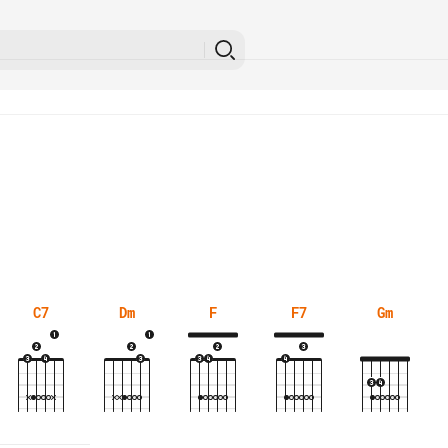
C7
Dm
F
F7
Gm