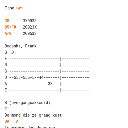
Tono
:
Gm
G5
D5/F#
Am9
     X00533

G  O:

E|----------------------|------------

B|----------------------|------------

G|----------------------|------------

D|--555-555-5--44------7|------------

A|-----------------33---|------------

F
D#
A