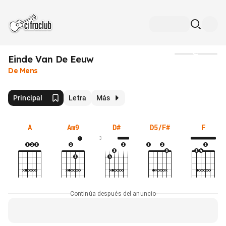
Einde Van De Eeuw
Medios
De Mens
Principal
Letra
Más
A
Am9
D#
D5/F#
F
3
Continúa después del anuncio