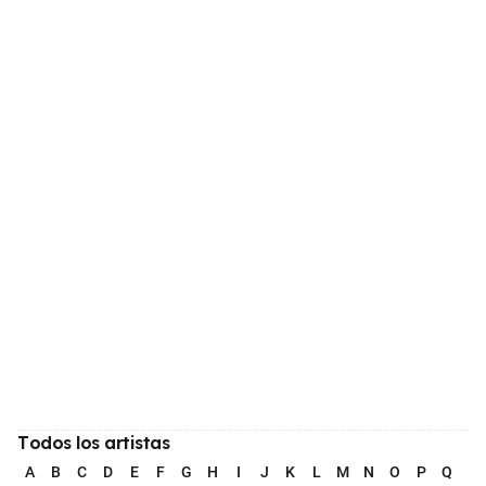
Todos los artistas
A
B
C
D
E
F
G
H
I
J
K
L
M
N
O
P
Q
R