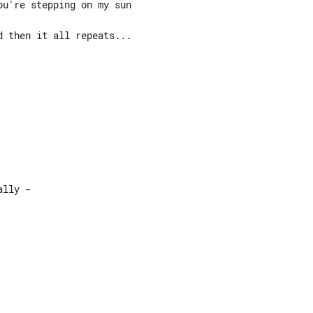
u're stepping on my sun

 then it all repeats...

lly - 
