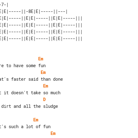
-7-|                               

E|E|-----||-8E|E|-----||---|       

E|E|-----||E|E|-----||E|E|-----||| 

E|E|-----||E|E|-----||E|E|-----||| 

E|E|-----||E|E|-----||E|E|-----||| 

Em
Em
Em
D
dirt and all the sludge

Em
Em