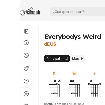
Everybodys Weird
dEUS
Principal
Más
D
Em
G
Continúa después del anuncio