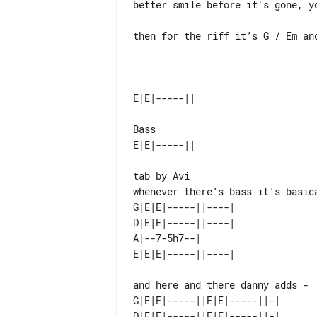
better smile before it's gone, yo
then for the riff it’s G / Em and
Bass

whenever there’s bass it’s basica
G|E|E|-----||----| 

D|E|E|-----||----| 

A|--7-5h7--|       

and here and there danny adds - 

G|E|E|-----||E|E|-----||-| 
