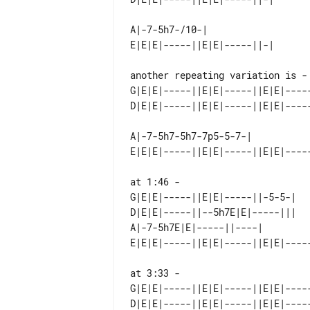
A|-7-5h7-/10-|

another repeating variation is - 
G|E|E|-----||E|E|-----||E|E|-----
A|-7-5h7-5h7-7p5-5-7-|

at 1:46 - 

G|E|E|-----||E|E|-----||-5-5-|   
D|E|E|-----||--5h7E|E|-----|||   
A|-7-5h7E|E|-----||----|         
at 3:33 - 

G|E|E|-----||E|E|-----||E|E|-----
D|E|E|-----||E|E|-----||E|E|-----