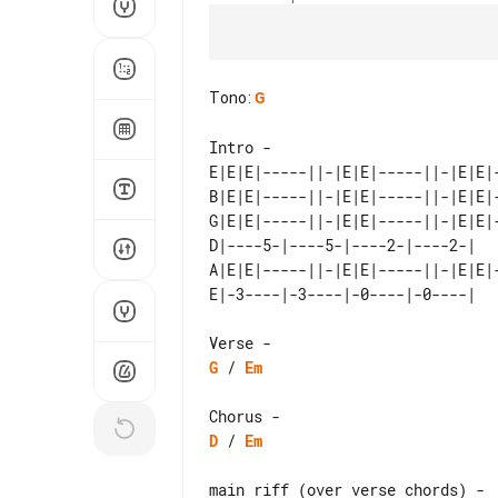
Tono
:
G
Intro - 

E|E|E|-----||-|E|E|-----||-|E|E|-
B|E|E|-----||-|E|E|-----||-|E|E|-
G|E|E|-----||-|E|E|-----||-|E|E|-
D|----5-|----5-|----2-|----2-|   
A|E|E|-----||-|E|E|-----||-|E|E|-
G
 / 
Em
D
 / 
Em
main riff (over verse chords) - 
