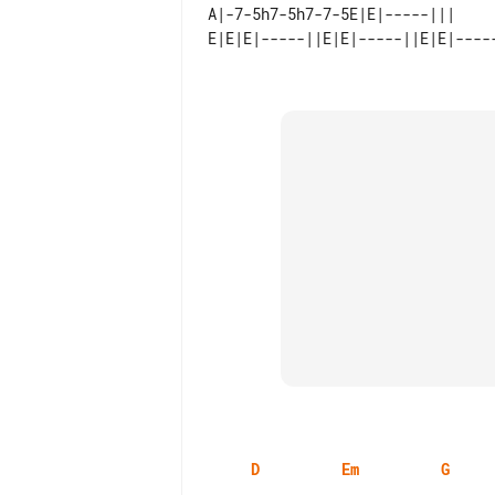
A|-7-5h7-5h7-7-5E|E|-----|||     
D
Em
G