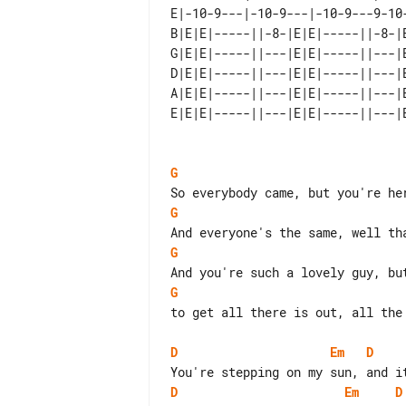
E|-10-9---|-10-9---|-10-9---9-10
B|E|E|-----||-8-|E|E|-----||-8-|
G|E|E|-----||---|E|E|-----||---|
D|E|E|-----||---|E|E|-----||---|
A|E|E|-----||---|E|E|-----||---|
G
G
G
G
to get all there is out, all the 
D
Em
D
D
Em
D