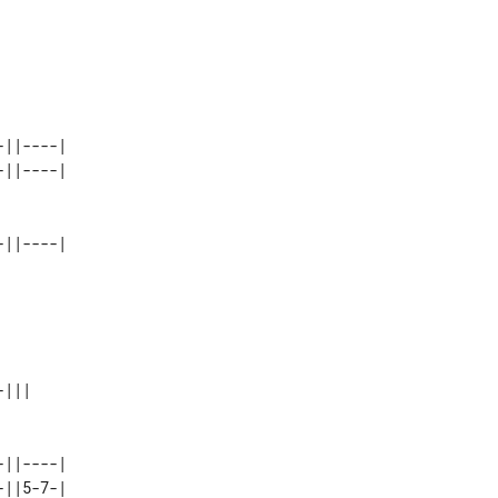


||----| 

    

    

    

||----| 

||5-7-| 
