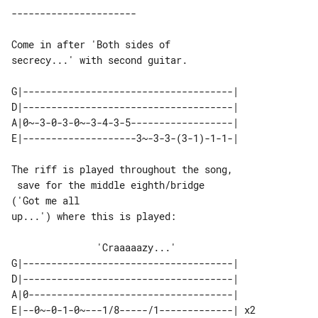
----------------------

Come in after 'Both sides of 

secrecy...' with second guitar.

D|-------------------------------------|

A|0~-3-0-3-0~-3-4-3-5------------------|

E|--------------------3~-3-3-(3-1)-1-1-|

The riff is played throughout the song,

 save for the middle eighth/bridge 

('Got me all

up...') where this is played:

               'Craaaaazy...'

G|-------------------------------------|

D|-------------------------------------|

A|0------------------------------------|

E|--0~-0-1-0~---1/8-----/1-------------| x2
