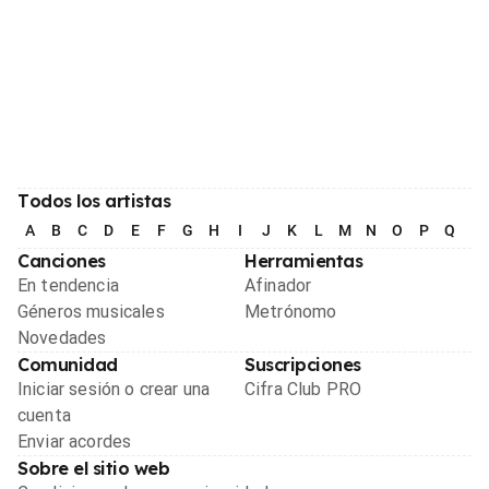
Todos los artistas
A
B
C
D
E
F
G
H
I
J
K
L
M
N
O
P
Q
R
Canciones
Herramientas
En tendencia
Afinador
Géneros musicales
Metrónomo
Novedades
Comunidad
Suscripciones
Iniciar sesión o crear una
Cifra Club PRO
cuenta
Enviar acordes
Sobre el sitio web