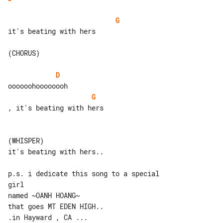
G
it's beating with hers

(CHORUS)

D
G
, it's beating with hers

(WHISPER)

it's beating with hers..

p.s. i dedicate this song to a special 

girl

named ~OANH HOANG~

that goes MT EDEN HIGH..

.in Hayward , CA ...
