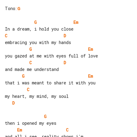
Tono
:
G
G
Em
C
D
G
Em
C
D
G
Em
C
D
G
Em
C