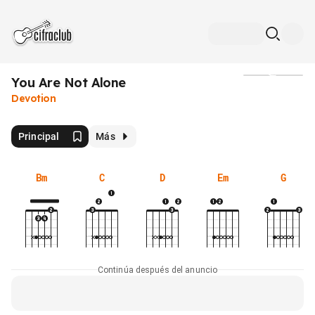
You Are Not Alone
Medios
Devotion
Principal
Más
Bm
C
D
Em
G
Continúa después del anuncio