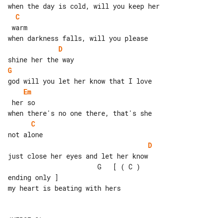
C
 warm

D
G
Em
 her so

C
D
just close her eyes and let her know

                       G   [ ( C ) 

ending only ]

my heart is beating with hers
