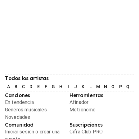
Todos los artistas
A
B
C
D
E
F
G
H
I
J
K
L
M
N
O
P
Q
R
Canciones
Herramientas
En tendencia
Afinador
Géneros musicales
Metrónomo
Novedades
Comunidad
Suscripciones
Iniciar sesión o crear una
Cifra Club PRO