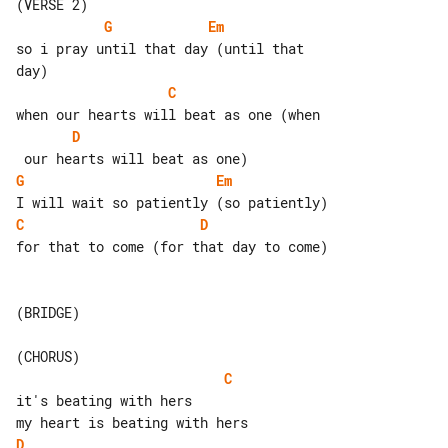
G
Em
so i pray until that day (until that 

C
D
G
Em
C
D
for that to come (for that day to come)

(BRIDGE)

C
it's beating with hers

D