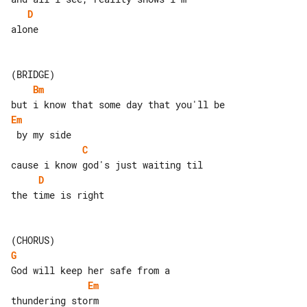
D
alone

Bm
Em
C
D
the time is right

G
Em