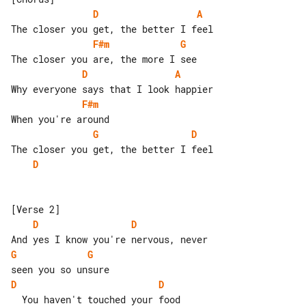
D
A
F#m
G
D
A
F#m
G
D
D
D
D
G
G
D
D