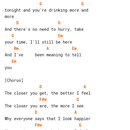
G
G
tonight and you're drinking more and 

D
D
G
Em
Bm
A
Em
Em
you

D
A
F#m
G
D
A
F#m
G