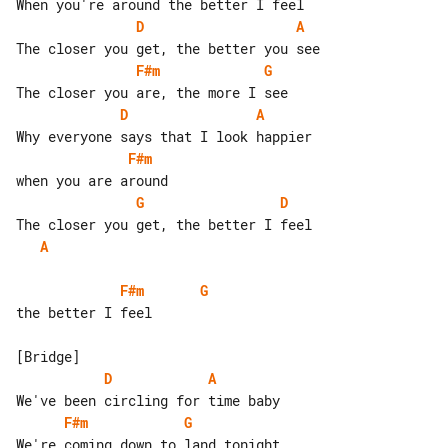
D
A
F#m
G
D
A
F#m
G
D
A
F#m
G
the better I feel

D
A
F#m
G