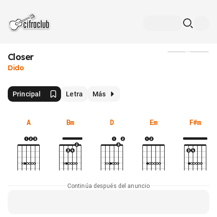
Closer
Medios
Dido
Principal
Letra
Más
A
Bm
D
Em
F#m
Continúa después del anuncio