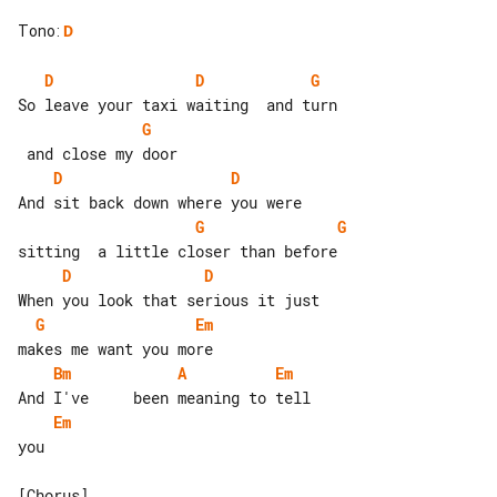
Tono
:
D
D
D
G
G
D
D
G
G
D
D
G
Em
Bm
A
Em
Em
you
