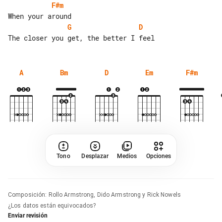
F#m
G
D
A
Bm
D
Em
F#m
Tono
Desplazar
Medios
Opciones
Composición
:
Rollo Armstrong, Dido Armstrong y Rick Nowels
¿Los datos están equivocados?
Enviar revisión