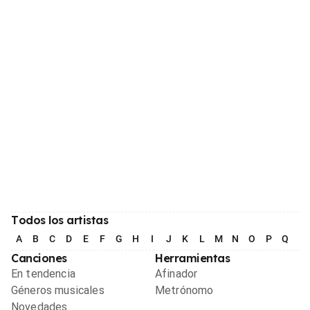
Todos los artistas
A
B
C
D
E
F
G
H
I
J
K
L
M
N
O
P
Q
R
Canciones
Herramientas
En tendencia
Afinador
Géneros musicales
Metrónomo
Novedades