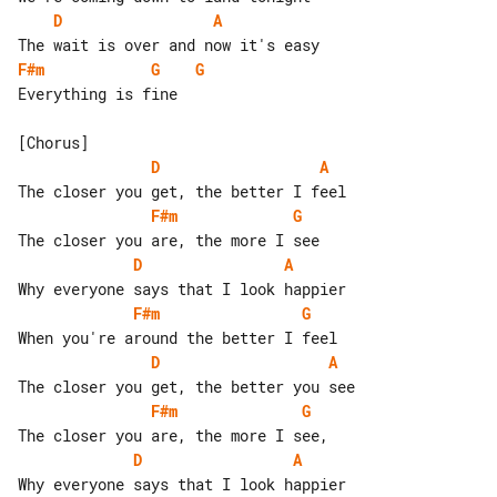
D
A
F#m
G
G
Everything is fine

D
A
F#m
G
D
A
F#m
G
D
A
F#m
G
D
A