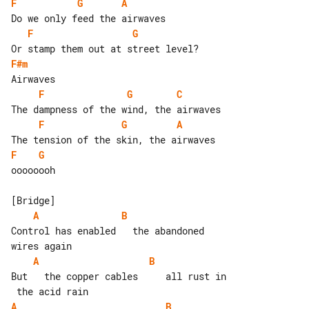
F
G
A
F
G
F#m
F
G
C
F
G
A
F
G
oooooooh

A
B
Control has enabled   the abandoned 

A
B
But   the copper cables     all rust in

A
B