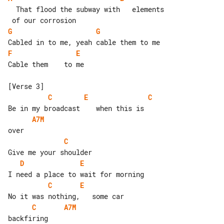
  That flood the subway with   elements

G
G
F
E
Cable them    to me

C
E
C
A7M
C
D
E
C
E
C
A7M