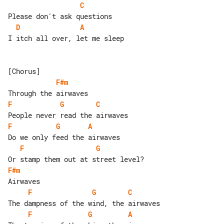
C
D
A
I itch all over, let me sleep

F#m
F
G
C
F
G
A
F
G
F#m
F
G
C
F
G
A