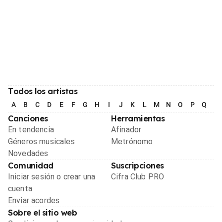
Todos los artistas
A
B
C
D
E
F
G
H
I
J
K
L
M
N
O
P
Q
R
Canciones
Herramientas
En tendencia
Afinador
Géneros musicales
Metrónomo
Novedades
Comunidad
Suscripciones
Iniciar sesión o crear una
Cifra Club PRO
cuenta
Enviar acordes
Sobre el sitio web