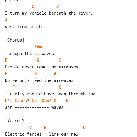
C
D
A
west from south

F#m
F
G
C
F
G
A
F
G
C#m
C#sus2
C#m
C#m7
D
E
air -------------- waves

C
E
C