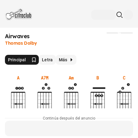
Airwaves
Medios
Thomas Dolby
Principal
Letra
Más
A
A7M
Am
B
C
Continúa después del anuncio