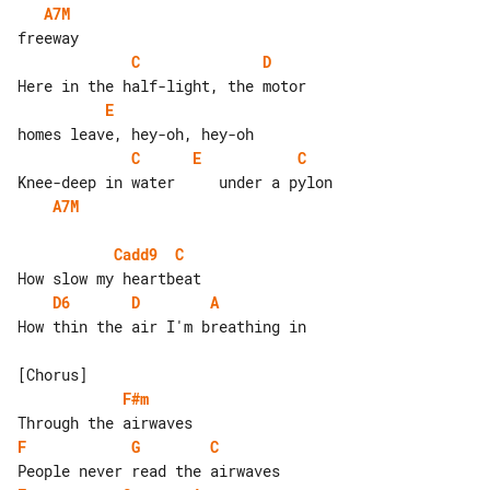
A7M
C
D
E
C
E
C
A7M
Cadd9
C
D6
D
A
How thin the air I'm breathing in

F#m
F
G
C