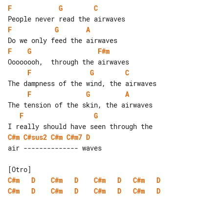
F
G
C
F
G
A
F
G
F#m
F
G
C
F
G
A
F
G
C#m
C#sus2
C#m
C#m7
D
air -------------- waves

C#m
D
C#m
D
C#m
D
C#m
D
C#m
D
C#m
D
C#m
D
C#m
D