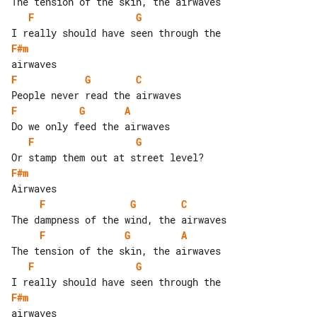
F
G
F#m
F
G
C
F
G
A
F
G
F#m
F
G
C
F
G
A
F
G
F#m