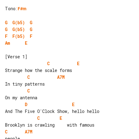
Tono
:
F#m
G
G(b5)
G
G
G(b5)
G
F
F(b5)
F
Am
E
C
E
C
A7M
C
D
E
C
E
C
A7M