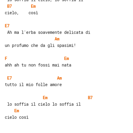
B7
Em
cielo,    così

E7
Am
un profumo che da gli spasimi!

F
Em
ahh ah tu non fossi mai nata

E7
Am
tutto il mio folle amore

Em
B7
Em
cielo così
