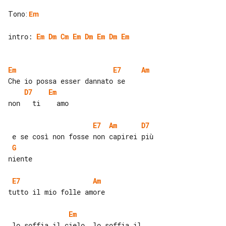
Tono
:
Em
intro: 
Em
Dm
Cm
Em
Dm
Em
Dm
Em
Em
E7
Am
D7
Em
non   ti    amo

E7
Am
D7
G
niente

E7
Am
tutto il mio folle amore

Em