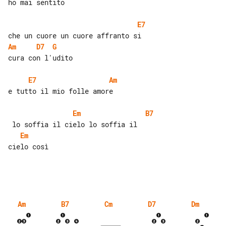
ho mai sentito

E7
Am
D7
G
cura con l'udito

E7
Am
e tutto il mio folle amore

Em
B7
Em
cielo così

Am
B7
Cm
D7
Dm