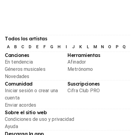
Todos los artistas
A
B
C
D
E
F
G
H
I
J
K
L
M
N
O
P
Q
R
Canciones
Herramientas
En tendencia
Afinador
Géneros musicales
Metrónomo
Novedades
Comunidad
Suscripciones
Iniciar sesión o crear una
Cifra Club PRO
cuenta
Enviar acordes
Sobre el sitio web
Condiciones de uso y privacidad
Ayuda
Descarga la app