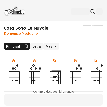
Cosa Sono Le Nuvole
Medios
Domenico Modugno
Principal
Letra
Más
Am
B7
Cm
D7
Dm
Continúa después del anuncio