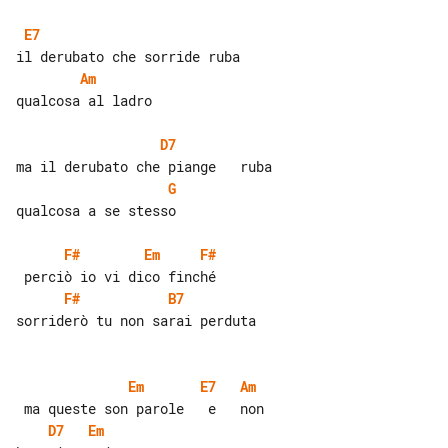
E7
Am
qualcosa al ladro

D7
G
qualcosa a se stesso

F#
Em
F#
F#
B7
sorriderò tu non sarai perduta

Em
E7
Am
D7
Em