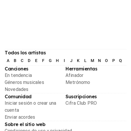
Todos los artistas
A
B
C
D
E
F
G
H
I
J
K
L
M
N
O
P
Q
R
Canciones
Herramientas
En tendencia
Afinador
Géneros musicales
Metrónomo
Novedades
Comunidad
Suscripciones
Iniciar sesión o crear una
Cifra Club PRO
cuenta
Enviar acordes
Sobre el sitio web
Condiciones de uso y privacidad