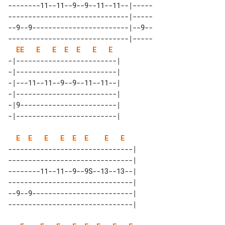
--------11--11--9--9--11--11--|-----

------------------------------|-----

--9--9------------------------|--9--

------------------------------|-----

E
E
E
E
E
E
E
E
-|-------------------------| 

-|-------------------------| 

-|---11--11--9--9--11--11--| 

-|-------------------------| 

-|9------------------------| 

E
E
E
E
E
E
E
E
-------------------------------| 

-------------------------------| 

--------11--11--9--9S--13--13--| 

-------------------------------| 

--9--9-------------------------| 
