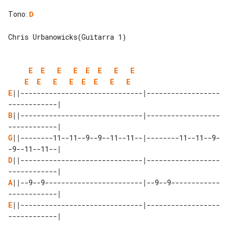
Tono
:
D
Chris Urbanowicks(Guitarra 1)

E
E
E
E
E
E
E
E
E
E
E
E
E
E
E
E
E
||------------------------------|------------------
B
||------------------------------|------------------
G
||--------11--11--9--9--11--11--|--------11--11--9-
D
||------------------------------|------------------
A
||--9--9------------------------|--9--9------------
E
||------------------------------|------------------
------------|
