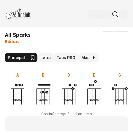
All Sparks
Medios
Editors
Principal
Letra
Tabs PRO
Más
A
B
D
E
G
Continúa después del anuncio