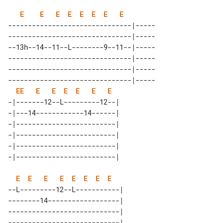
E
E
E
E
E
E
E
E
-------------------------------|-----

-------------------------------|-----

--13h--14--11--L--------9--11--|-----

-------------------------------|-----

-------------------------------|-----

-------------------------------|-----

E
E
E
E
E
E
E
E
-|-------12--L---------12--| 

-|---14------------14------| 

-|-------------------------| 

-|-------------------------| 

-|-------------------------| 

E
E
E
E
E
E
E
E
--L---------12--L-----------| 

--------14------------------| 

----------------------------| 

----------------------------| 
