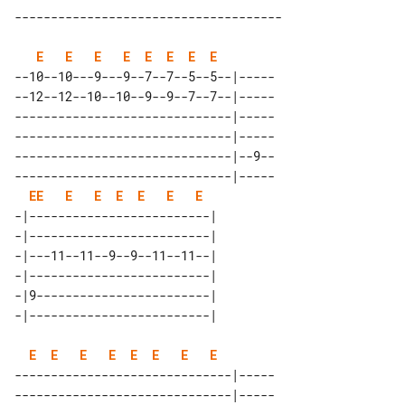
E
E
E
E
E
E
E
E
--10--10---9---9--7--7--5--5--|-----

--12--12--10--10--9--9--7--7--|-----

------------------------------|-----

------------------------------|-----

------------------------------|--9--

------------------------------|-----

E
E
E
E
E
E
E
E
-|-------------------------| 

-|-------------------------| 

-|---11--11--9--9--11--11--| 

-|-------------------------| 

-|9------------------------| 

E
E
E
E
E
E
E
E
------------------------------|-----

------------------------------|-----
