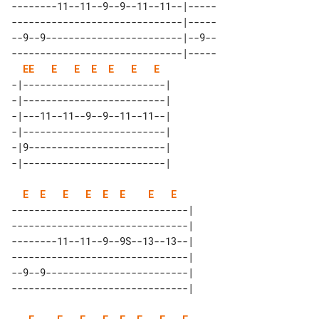
--------11--11--9--9--11--11--|-----

------------------------------|-----

--9--9------------------------|--9--

------------------------------|-----

E
E
E
E
E
E
E
E
-|-------------------------| 

-|-------------------------| 

-|---11--11--9--9--11--11--| 

-|-------------------------| 

-|9------------------------| 

E
E
E
E
E
E
E
E
-------------------------------| 

-------------------------------| 

--------11--11--9--9S--13--13--| 

-------------------------------| 

--9--9-------------------------| 
