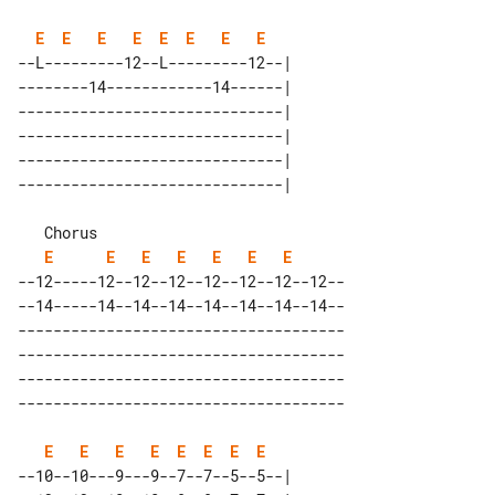
E
E
E
E
E
E
E
E
--L---------12--L---------12--| 

--------14------------14------| 

------------------------------| 

------------------------------| 

------------------------------| 

   Chorus                             

E
E
E
E
E
E
E
--12-----12--12--12--12--12--12--12--

--14-----14--14--14--14--14--14--14--

-------------------------------------

-------------------------------------

-------------------------------------

E
E
E
E
E
E
E
E
--10--10---9---9--7--7--5--5--| 
