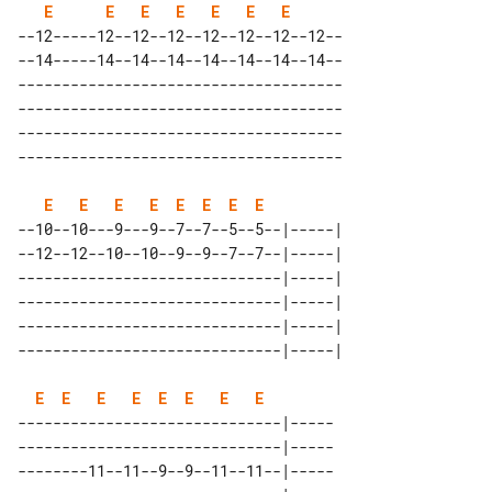
E
E
E
E
E
E
E
--12-----12--12--12--12--12--12--12--

--14-----14--14--14--14--14--14--14--

-------------------------------------

-------------------------------------

-------------------------------------

E
E
E
E
E
E
E
E
--10--10---9---9--7--7--5--5--|-----|

--12--12--10--10--9--9--7--7--|-----|

------------------------------|-----|

------------------------------|-----|

------------------------------|-----|

E
E
E
E
E
E
E
E
------------------------------|-----

------------------------------|-----

--------11--11--9--9--11--11--|-----
