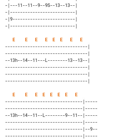
-|---11--11--9--9S--13--13--| 

-|--------------------------| 

-|9-------------------------| 

E
E
E
E
E
E
E
E
---------------------------------| 

---------------------------------| 

--13h--14--11---L--------13--13--| 

---------------------------------| 

---------------------------------| 

E
E
E
E
E
E
E
E
-------------------------------|-----

-------------------------------|-----

--13h--14--11--L--------9--11--|-----

-------------------------------|-----

-------------------------------|--9--

-------------------------------|-----
