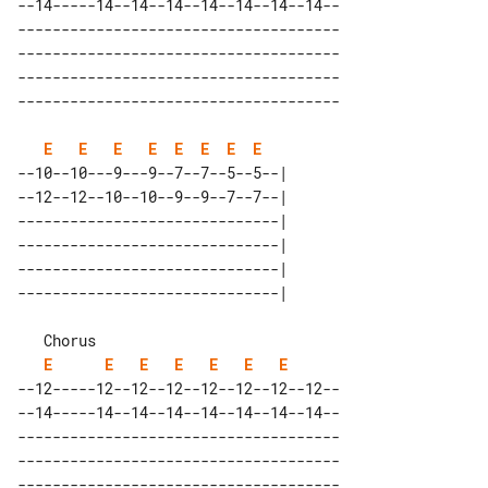
--14-----14--14--14--14--14--14--14--

-------------------------------------

-------------------------------------

-------------------------------------

E
E
E
E
E
E
E
E
--10--10---9---9--7--7--5--5--| 

--12--12--10--10--9--9--7--7--| 

------------------------------| 

------------------------------| 

------------------------------| 

   Chorus                             

E
E
E
E
E
E
E
--12-----12--12--12--12--12--12--12--

--14-----14--14--14--14--14--14--14--

-------------------------------------

-------------------------------------

-------------------------------------
