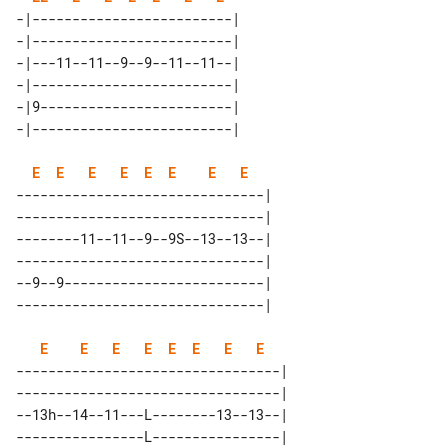
-|-------------------------| 

-|-------------------------| 

-|---11--11--9--9--11--11--| 

-|-------------------------| 

-|9------------------------| 

E
E
E
E
E
E
E
E
-------------------------------| 

-------------------------------| 

--------11--11--9--9S--13--13--| 

-------------------------------| 

--9--9-------------------------| 

E
E
E
E
E
E
E
E
---------------------------------| 

---------------------------------| 

--13h--14--11---L--------13--13--| 

----------------L----------------| 
