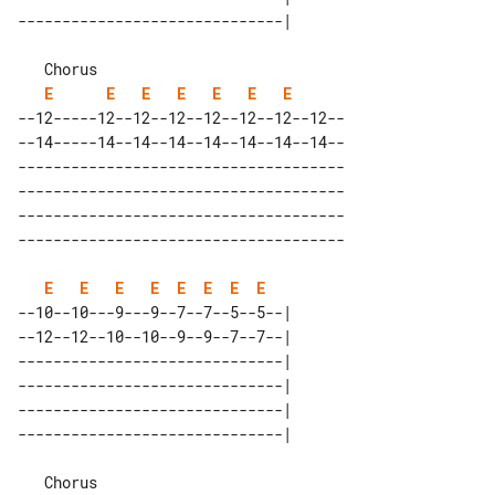
   Chorus                             

E
E
E
E
E
E
E
--12-----12--12--12--12--12--12--12--

--14-----14--14--14--14--14--14--14--

-------------------------------------

-------------------------------------

-------------------------------------

E
E
E
E
E
E
E
E
--10--10---9---9--7--7--5--5--| 

--12--12--10--10--9--9--7--7--| 

------------------------------| 

------------------------------| 

------------------------------| 

   Chorus                             
