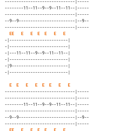
------------------------------|-----

--------11--11--9--9--11--11--|-----

------------------------------|-----

--9--9------------------------|--9--

------------------------------|-----

E
E
E
E
E
E
E
E
-|-------------------------| 

-|-------------------------| 

-|---11--11--9--9--11--11--| 

-|-------------------------| 

-|9------------------------| 

E
E
E
E
E
E
E
E
------------------------------|-----

------------------------------|-----

--------11--11--9--9--11--11--|-----

------------------------------|-----

--9--9------------------------|--9--

------------------------------|-----

E
E
E
E
E
E
E
E