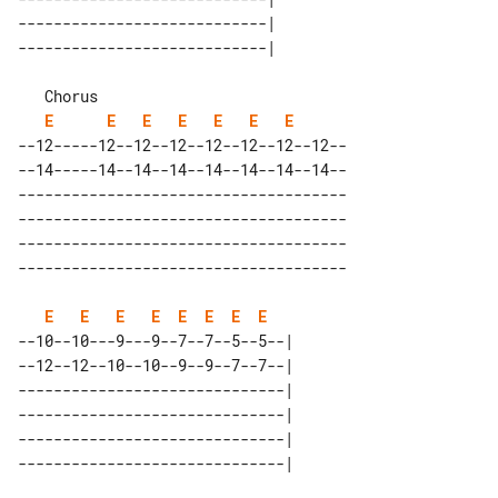
----------------------------| 

   Chorus                             

E
E
E
E
E
E
E
--12-----12--12--12--12--12--12--12--

--14-----14--14--14--14--14--14--14--

-------------------------------------

-------------------------------------

-------------------------------------

E
E
E
E
E
E
E
E
--10--10---9---9--7--7--5--5--| 

--12--12--10--10--9--9--7--7--| 

------------------------------| 

------------------------------| 

------------------------------| 
