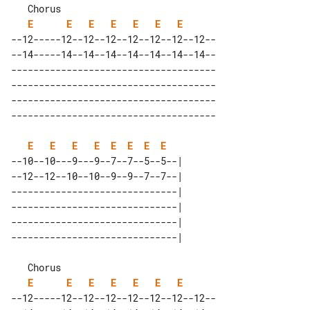
   Chorus                             

E
E
E
E
E
E
E
--12-----12--12--12--12--12--12--12--

--14-----14--14--14--14--14--14--14--

-------------------------------------

-------------------------------------

-------------------------------------

E
E
E
E
E
E
E
E
--10--10---9---9--7--7--5--5--| 

--12--12--10--10--9--9--7--7--| 

------------------------------| 

------------------------------| 

------------------------------| 

   Chorus                             

E
E
E
E
E
E
E
--12-----12--12--12--12--12--12--12--
