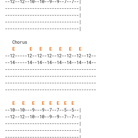
--12--12--10--10--9--9--7--7--| 

------------------------------| 

------------------------------| 

------------------------------| 

   Chorus                             

E
E
E
E
E
E
E
--12-----12--12--12--12--12--12--12--

--14-----14--14--14--14--14--14--14--

-------------------------------------

-------------------------------------

-------------------------------------

E
E
E
E
E
E
E
E
--10--10---9---9--7--7--5--5--| 

--12--12--10--10--9--9--7--7--| 

------------------------------| 

------------------------------| 

------------------------------| 
