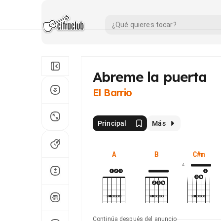
Abreme la puerta
El Barrio
Principal
Más
A
B
C#m
4
Continúa después del anuncio