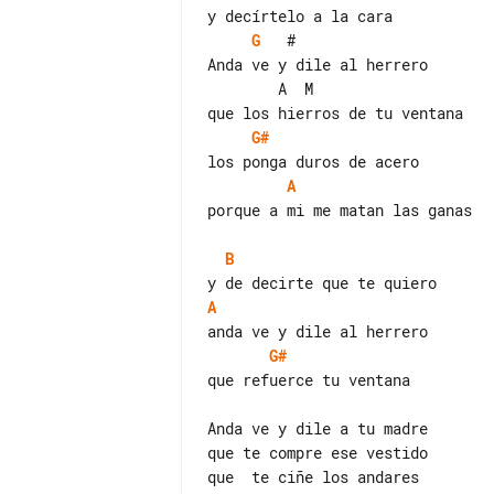
G
   #

Anda ve y dile al herrero

        A  M

G#
A
porque a mi me matan las ganas

B
A
G#
que refuerce tu ventana

que te compre ese vestido

que  te ciñe los andares
