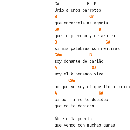
G#            B  M

B
G#
G#
B
B
G#
C#m
B
A
G#
C#m
A
G#
si por mi no te decides

que no te decides

Ábreme la puerta

que vengo con muchas ganas
