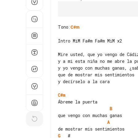
Tono
:
C#m
Intro MiM Fa#m Fa#m MiM x2

Mire usted, que yo vengo de Cádiz
y a mi esta niña no me abre la pu
y yo vengo con muchas ganas, ¿sab
que de mostrar mis sentimientos

y decírselo a la cara

C#m
B
A
G
   #
