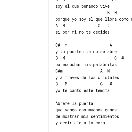
soy el que penando vive

                      B  M

porque yo soy el que llora como u
A  M              G   #

si por mi no te decides

C#  m                  A

y tu puertecita no se abre

B  M                     C  #

pa escuchar mis palabritas

C#m                A  M

y a través de los cristales

B   M              G   #

yo te canto este temita

Ábreme la puerta

que vengo con muchas ganas

de mostrar mis sentimientos

y decírtelo a la cara
