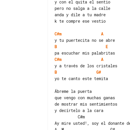
y con el quita el sentio

pero no salga a la calle

anda y dile a tu madre

k te compre ese vestio

C#m
A
B
E
C#m
A
B
G#
yo te canto este temita

Ábreme la puerta

que vengo con muchas ganas

de mostrar mis sentimientos

y decírtelo a la cara

          C#m                       B  M

Ay mire usted!, soy el donante de
A  M                    G#
