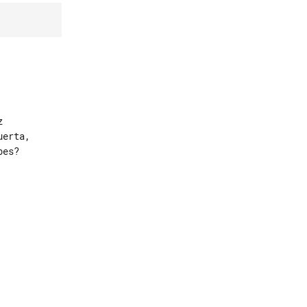


erta,

es?
