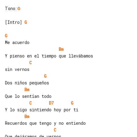
Tono
:
G
[Intro] 
G
G
Bm
C
G
Bm
C
D7
G
Bm
C