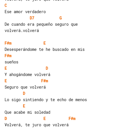
C
D7
G
De cuando era pequeño seguro que 

volverá.volverá

F#m
E
F#m
E
D
E
F#m
D
E
D
E
F#m