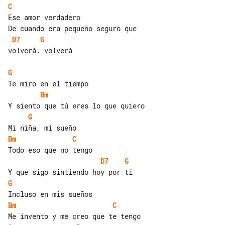
C
Ese amor verdadero

D7
G
volverá. volverá

G
Bm
G
Bm
C
D7
G
G
Bm
C