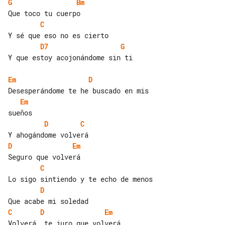
G
Bm
C
D7
G
Y que estoy acojonándome sin ti

Em
D
Em
D
C
D
Em
C
D
C
D
Em