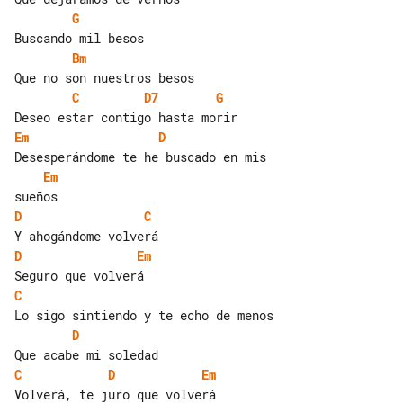
G
Bm
C
D7
G
Em
D
Em
D
C
D
Em
C
D
C
D
Em