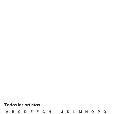
Todos los artistas
A
B
C
D
E
F
G
H
I
J
K
L
M
N
O
P
Q
R