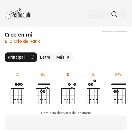
Cree en mí
Medios
El Diario de Hank
Principal
Letra
Más
A
Bm
D
E
F#m
Continúa después del anuncio