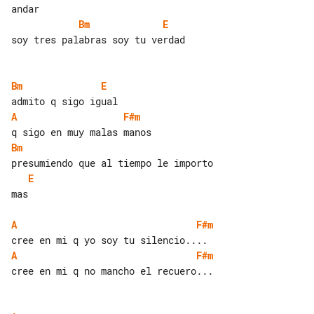
Bm
E
soy tres palabras soy tu verdad

Bm
E
A
F#m
Bm
E
mas

A
F#m
A
F#m
cree en mi q no mancho el recuero...
