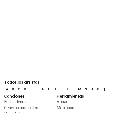
Todos los artistas
A
B
C
D
E
F
G
H
I
J
K
L
M
N
O
P
Q
R
Canciones
Herramientas
En tendencia
Afinador
Géneros musicales
Metrónomo