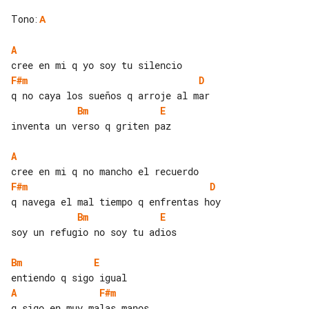
Tono
:
A
A
F#m
D
Bm
E
inventa un verso q griten paz

A
F#m
D
Bm
E
soy un refugio no soy tu adios

Bm
E
A
F#m