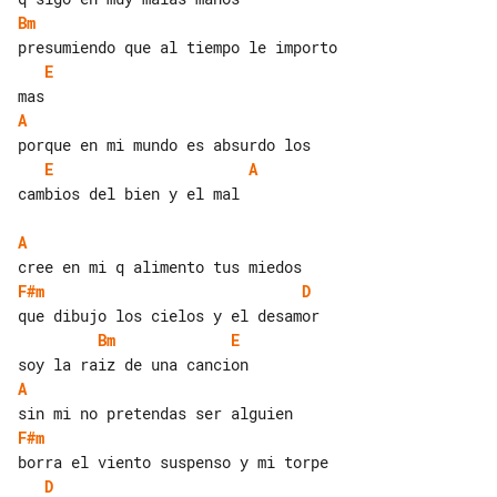
Bm
E
A
E
A
cambios del bien y el mal

A
F#m
D
Bm
E
A
F#m
D