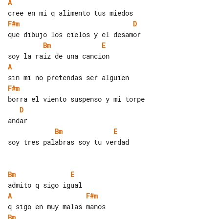
A
F#m
D
Bm
E
A
F#m
D
Bm
E
soy tres palabras soy tu verdad

Bm
E
A
F#m
Bm