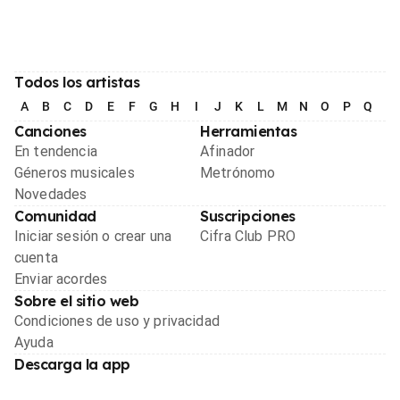
Todos los artistas
A
B
C
D
E
F
G
H
I
J
K
L
M
N
O
P
Q
R
Canciones
Herramientas
En tendencia
Afinador
Géneros musicales
Metrónomo
Novedades
Comunidad
Suscripciones
Iniciar sesión o crear una
Cifra Club PRO
cuenta
Enviar acordes
Sobre el sitio web
Condiciones de uso y privacidad
Ayuda
Descarga la app