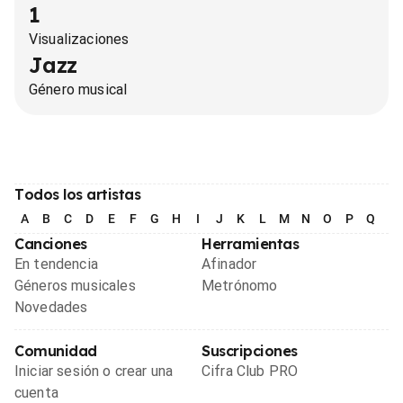
1
Visualizaciones
Jazz
Género musical
Todos los artistas
A
B
C
D
E
F
G
H
I
J
K
L
M
N
O
P
Q
R
Canciones
Herramientas
En tendencia
Afinador
Géneros musicales
Metrónomo
Novedades
Comunidad
Suscripciones
Iniciar sesión o crear una
Cifra Club PRO
cuenta