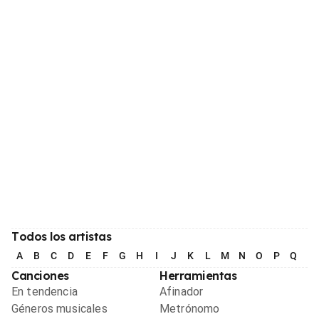
Todos los artistas
A
B
C
D
E
F
G
H
I
J
K
L
M
N
O
P
Q
R
Canciones
Herramientas
En tendencia
Afinador
Géneros musicales
Metrónomo