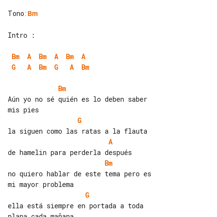
Tono
:
Bm
Intro :

Bm
A
Bm
A
Bm
A
G
A
Bm
G
A
Bm
Bm
Aún yo no sé quién es lo deben saber 

G
A
Bm
no quiero hablar de este tema pero es 

G
ella está siempre en portada a toda 
