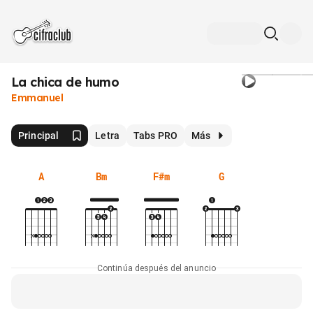
La chica de humo
Emmanuel
Principal
Letra
Tabs PRO
Más
A
Bm
F#m
G
Continúa después del anuncio