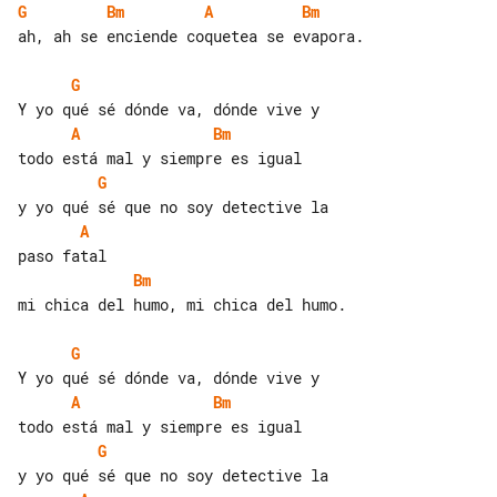
G
Bm
A
Bm
ah, ah se enciende coquetea se evapora.

G
A
Bm
G
A
Bm
mi chica del humo, mi chica del humo.

G
A
Bm
G