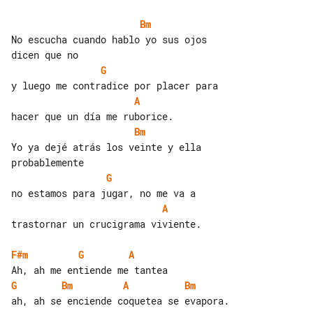
Bm
No escucha cuando hablo yo sus ojos 

G
A
Bm
Yo ya dejé atrás los veinte y ella 

G
A
trastornar un crucigrama viviente.

F#m
G
A
G
Bm
A
Bm
ah, ah se enciende coquetea se evapora.
