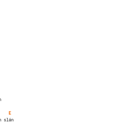


E
 slán
