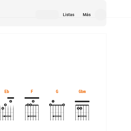
Listas
Más
Medios
Eb
F
G
Gbm
Gm