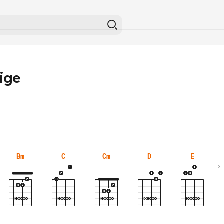
ige
Bm
C
Cm
D
E
3