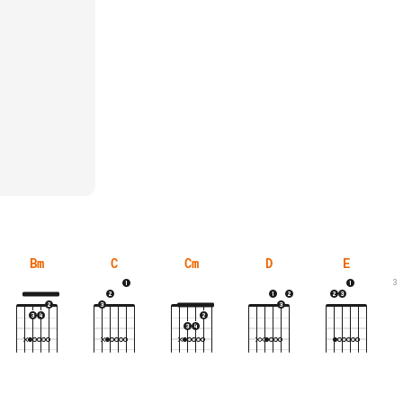
Bm
C
Cm
D
E
3