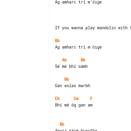
Ag amharc trí m'óige

If you wanna play mandolin with t
Bb
Ag amharc trí m'óige

Ab
Bb
Sé mé bhí sámh

Bb
Gan eolas marbh

Eb
Cm
F
Bhí mé óg gan am

Bb
Anois táim buartha
