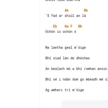
Ab
Bb
'S fad ar shiúl an lá

Eb
Gm
F
Bb
Ochón is ochón ó

Na laetha geal m'óige

Bhí siad lán de dhóchas

An bealach mó a bhí romhan ansin

Bhí sé i ndán dom go mbeadh mé sl