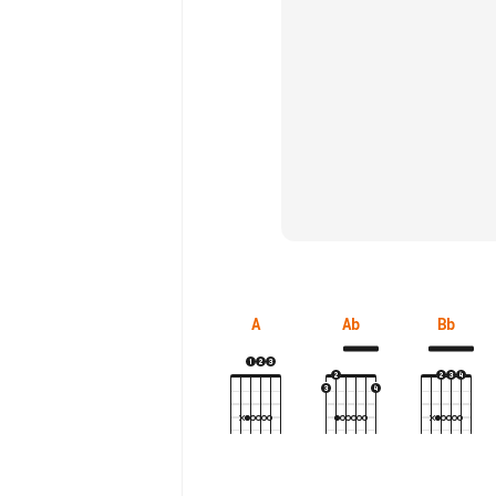
A
Ab
Bb