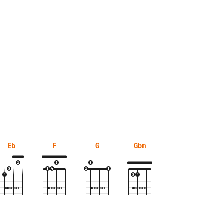
Eb
F
G
Gbm
Gm