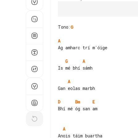
Tono
:
G
A
Ag amharc trí m'óige

G
A
Is mé bhí sámh

A
Gan eolas marbh

D
Bm
E
Bhí mé óg san am

A
Anois táim buartha
