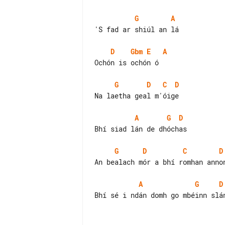
G
A
'S fad ar shiúl an lá

D
Gbm
E
A
Ochón is ochón ó

G
D
C
D
Na laetha geal m'óige

A
G
D
Bhí siad lán de dhóchas

G
D
C
D
An bealach mór a bhí romhan annon
A
G
D
Bhí sé i ndán domh go mbéinn slán