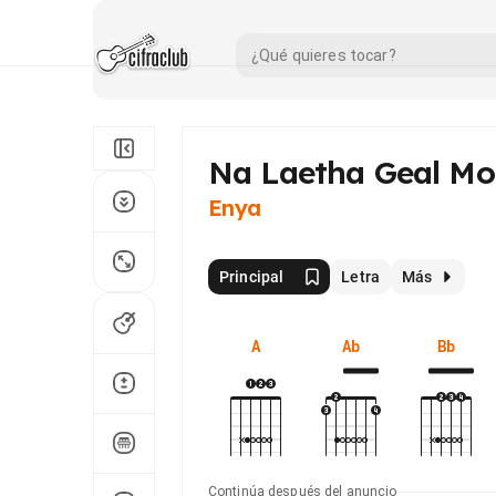
Na Laetha Geal Mo
Enya
Principal
Letra
Más
A
Ab
Bb
Continúa después del anuncio