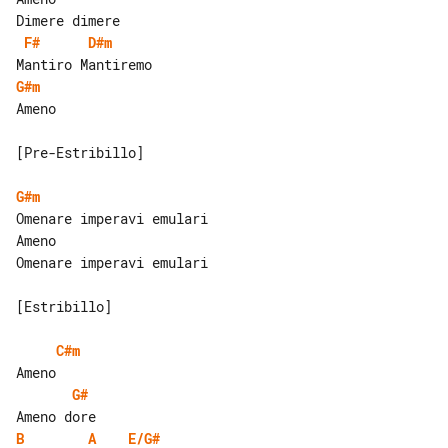
F#
D#m
G#m
Ameno

[Pre-Estribillo]

G#m
Omenare imperavi emulari

Ameno

Omenare imperavi emulari

[Estribillo]

C#m
G#
B
A
E/G#