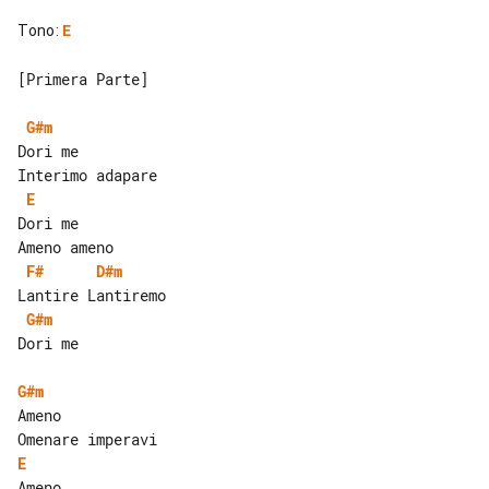
Tono
:
E
[Primera Parte]

G#m
Dori me

E
Dori me

F#
D#m
G#m
Dori me

G#m
Ameno

E
Ameno
