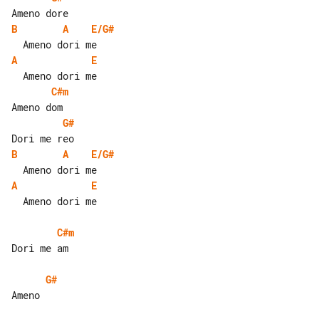
B
A
E/G#
A
E
C#m
G#
B
A
E/G#
A
E
  Ameno dori me

C#m
Dori me am

G#
Ameno
