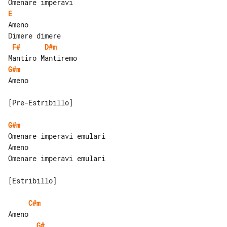
E
Ameno

F#
D#m
G#m
Ameno

[Pre-Estribillo]

G#m
Omenare imperavi emulari

Ameno

Omenare imperavi emulari

[Estribillo]

C#m
G#