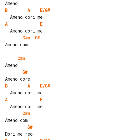
B
A
E/G#
A
E
C#m
G#
Ameno dom

C#m
G#
B
A
E/G#
A
E
C#m
G#