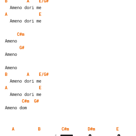
B
A
E/G#
A
E
  Ameno dori me

C#m
G#
Ameno

B
A
E/G#
A
E
C#m
G#
A
B
C#m
D#m
E
4