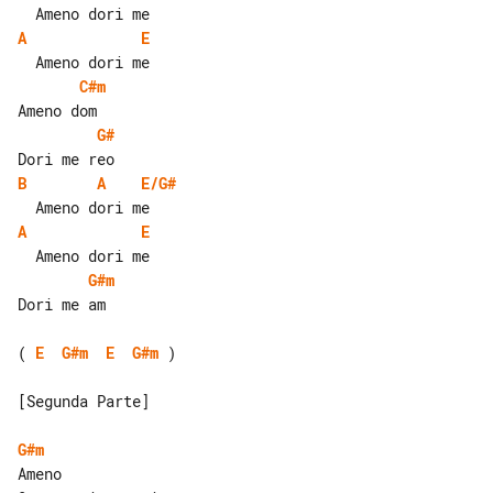
A
E
C#m
G#
B
A
E/G#
A
E
G#m
Dori me am

( 
E
G#m
E
G#m
 )

[Segunda Parte]

G#m
Ameno
