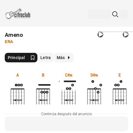
Ameno
ERA
Principal
Letra
Más
A
B
C#m
D#m
E
4
Continúa después del anuncio