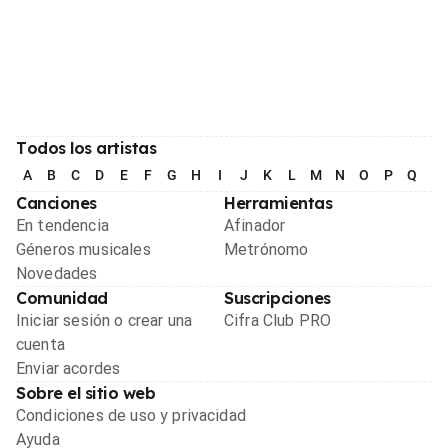
Todos los artistas
A
B
C
D
E
F
G
H
I
J
K
L
M
N
O
P
Q
R
Canciones
Herramientas
En tendencia
Afinador
Géneros musicales
Metrónomo
Novedades
Comunidad
Suscripciones
Iniciar sesión o crear una
Cifra Club PRO
cuenta
Enviar acordes
Sobre el sitio web
Condiciones de uso y privacidad
Ayuda