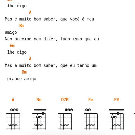
A
Bm
amigo

Em
A
Bm
A
Bm
D7M
Em
F#