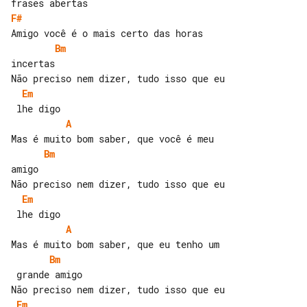
F#
Bm
incertas

Em
A
Bm
amigo

Em
A
Bm
 grande amigo

Em