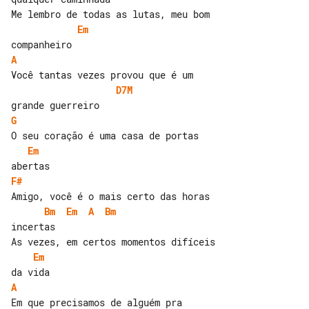
Em
A
D7M
G
Em
F#
Bm
Em
A
Bm
incertas

Em
A