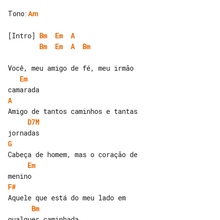
Tono
:
Am
[Intro] 
Bm
Em
A
Bm
Em
A
Bm
Em
A
D7M
G
Em
F#
Bm
qualquer caminhada
