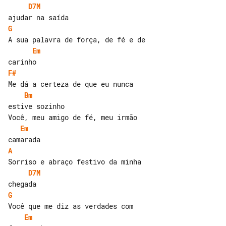
D7M
G
Em
F#
Bm
estive sozinho

Em
A
D7M
G
Em