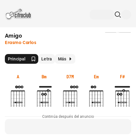
Amigo
Medios
Erasmo Carlos
Principal
Letra
Más
A
Bm
D7M
Em
F#
Continúa después del anuncio