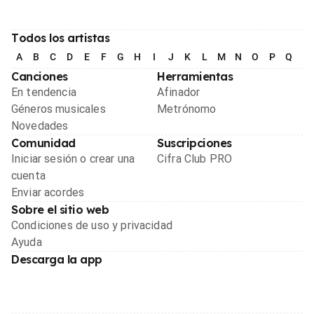
Todos los artistas
A
B
C
D
E
F
G
H
I
J
K
L
M
N
O
P
Q
R
Canciones
Herramientas
En tendencia
Afinador
Géneros musicales
Metrónomo
Novedades
Comunidad
Suscripciones
Iniciar sesión o crear una
Cifra Club PRO
cuenta
Enviar acordes
Sobre el sitio web
Condiciones de uso y privacidad
Ayuda
Descarga la app