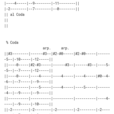
|----4-----|--9--------|-11--------||

|-2--------|--7--------|--0--------||

|| al Coda 

||         

 % Coda                                

                   arp.     arp.

||#3--------|------#3--|#2-#0-----|#2-#0-----|------
-5--|-10-----|-12-----||

||----0-----|#2-#3-----|------#3--|------#3--|----5-
-5--|--7-----|-12-----||

||----0-----|----4-----|----4-----|----4-----|#0--4-
-6--|--7-----|--9-----||

||----------|----5-----|----4-----|----5-----|------
-4--|--9-----|--9-----||

||----------|----------|----------|----------|----4-
----|--9-----|-10-----||

||-2--------|-2--------|-2--------|-2--------|-2----