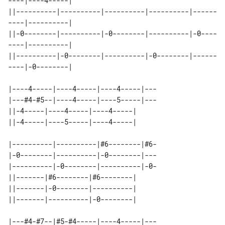
----|----4-----|

||----------|----------|----------|----------|------
----|----------|

||-0--------|----------|-0--------|----------|-0----
----|----------|

||----------|-0--------|----------|-0--------|------
----|-0--------|

|----4-----|----4-----|----4-----|---

|---#4-#5--|----4-----|----5-----|---

||-4-----|----4-----|----4-----| 

|----------|----------|#6--------|#6-

|-0--------|----------|-0--------|---

|----------|-0--------|----------|-0-

||-------|#6--------|#6--------| 

||-------|-0--------|----------| 

|---#4-#7--|#5-#4-----|----4-----|---
