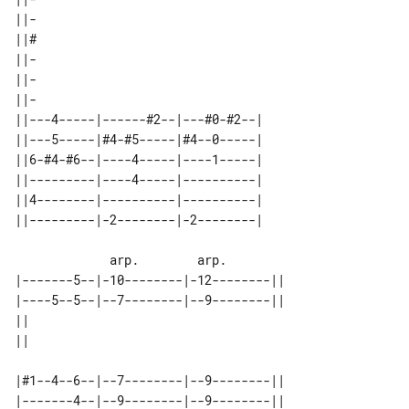
||-

||#

||-

||-

||-

||---4-----|------#2--|---#0-#2--| 

||---5-----|#4-#5-----|#4--0-----| 

||6-#4-#6--|----4-----|----1-----| 

||---------|----4-----|----------| 

||4--------|----------|----------| 

             arp.        arp.

|-------5--|-10--------|-12--------||

|----5--5--|--7--------|--9--------||

|| 

|#1--4--6--|--7--------|--9--------|| 

|-------4--|--9--------|--9--------||
