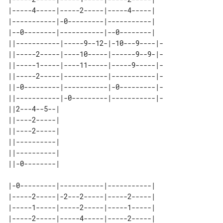
|-----4-----|-----2-----|-----4-----|

|-----------|-0---------|-----------|

|--0--------|-----------|--0--------|

||-----------|-----9--12-|-10---9----|-

||-----2-----|----10-----|------9--9-|-

||-----1-----|----11-----|-----9-----|-

||-----2-----|-----------|-----------|-

||-0---------|-----------|-0---------|-

||-----------|-0---------|-----------|-

||2---4--5--| 

||----2-----| 

||----2-----| 

||----------| 

||----------| 

|-0---------|-----------|-----------|

|-----2-----|-2---2-----|-----2-----|

|-----1-----|-----2-----|-----1-----|

|-----2-----|-----4-----|-----2-----|
