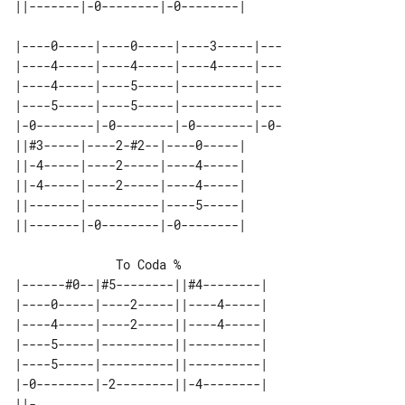
|----0-----|----0-----|----3-----|---

|----4-----|----4-----|----4-----|---

|----4-----|----5-----|----------|---

|----5-----|----5-----|----------|---

|-0--------|-0--------|-0--------|-0-

||#3-----|----2-#2--|----0-----| 

||-4-----|----2-----|----4-----| 

||-4-----|----2-----|----4-----| 

||-------|----------|----5-----| 

              To Coda %

|------#0--|#5--------||#4--------|

|----0-----|----2-----||----4-----|

|----4-----|----2-----||----4-----|

|----5-----|----------||----------|

|----5-----|----------||----------|

|-0--------|-2--------||-4--------|

||-
