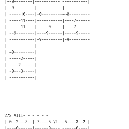
|--0--------|-----------|-----------|

||-9---------|-----------|-----------|

||-----10----|-0---------~~0---------|

||-----11----|-----------|----7------|

||-----11----|-----0-----|----7------|

||--9--------|----9------|-----9-----|

||-----------|-9---------|-9---------|

||-----------| 

||~0---------| 

||-----2-----| 

||----2------| 

||-0---3-----| 

  .

|-0--2---3--|-7----5-\2-|-5----3--2-|

|----0------|------0----|------0----|
