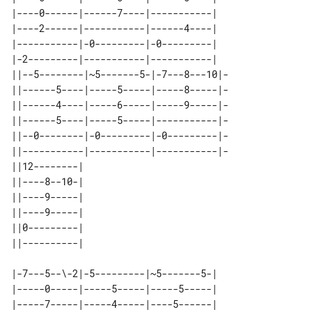
|----0------|------7----|-----------|

|----2------|-----------|------4----|

|-----------|-0---------|-0---------|

|-2---------|-----------|-----------|

||--5--------|~5-------5-|-7---8---10|-

||------5----|-----5-----|-----8-----|-

||------4----|-----6-----|-----9-----|-

||------5----|-----5-----|-----------|-

||--0--------|-0---------|-0---------|-

||-----------|-----------|-----------|-

||12--------| 

||----8--10-| 

||----9-----| 

||----9-----| 

||0---------| 

|-7---5--\-2|-5---------|~5-------5-|

|-----0-----|-----5-----|-----5-----|

|-----7-----|-----4-----|----5------|
