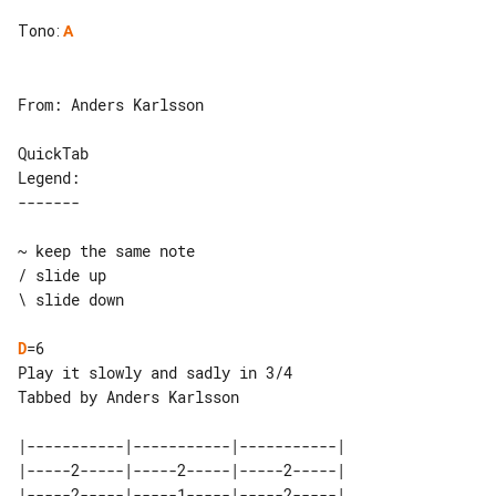
Tono
:
A
From: Anders Karlsson

QuickTab

~ keep the same note

/ slide up

\ slide down

D
=6

Play it slowly and sadly in 3/4

Tabbed by Anders Karlsson

|-----------|-----------|-----------|

|-----2-----|-----2-----|-----2-----|

|-----2-----|-----1-----|-----2-----|
