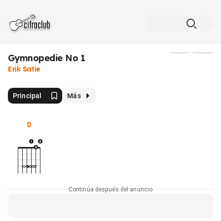
Gymnopedie No 1
Medios
Erik Satie
Principal
Más
D
Continúa después del anuncio