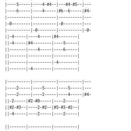
|----5-----|----4-#4--|---#4-#5--|---

|----6-----|----4-----|#6--6-----|#4-

|----------|----------|----------|---

|-0--------|----------|-0--------|---

|----------|-0--------|----------|-0-

||-4-----|----4-----|#4--------| 

||-4-----|#4--------|----5-----| 

||-------|----4-----|----6-----| 

||-------|----------|----------| 

||-------|----------|-4--------| 

|----------|----------|----------|---

|----2-----|----5-----|----5-----|---

|----2-----|----2-----|----4-----|#4-

||-2-----|#2-#0-----|----2-----| 

||#2-#3--|----2-#2--|#5-#3-#2--| 

||-------|----------|----------| 
