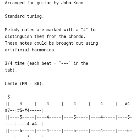
Arranged for guitar by John Kean.

Standard tuning.

Melody notes are marked with a "#" to 

distinguish them from the chords.

These notes could be brought out using 

artificial harmonics.

3/4 time (each beat = "---" in the 

tab).

Lente (MM = 88).

 $

||----4-----|----4-----|----4-----|----4-----|---#4-
#7--|#5-#4-----|

||----5-----|----4-----|----5-----|----4-----|----5-
----|----4-#4--|

||----6-----|----4-----|----6-----|----4-----|----6-