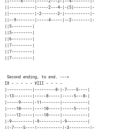
||-----6-----|-----2---2-|--4--------|-

||-----------|-----2---4-|-(5)-------|-

||-----------|-2-------2-|-----------|-

||--9--------|-----4-----|--2--------|-

||5---------| 

||5---------| 

||6---------| 

||7---------| 

||7---------| 

 Second ending, to end. --->

|-----------|---------8-|-7----5----|

|-13--------|-----8-----|-----5---8-|

|-----9-----|-11--------|-----------|

|----10-----|----10-----|-----5-----|

|----12-----|----10-----|-----------|

|-9---------|-9---------|-9---------|

||-7----5----|-----------|-3---------|-
