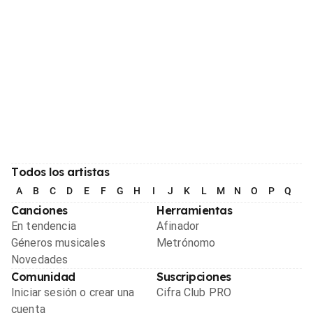
Todos los artistas
A
B
C
D
E
F
G
H
I
J
K
L
M
N
O
P
Q
R
Canciones
Herramientas
En tendencia
Afinador
Géneros musicales
Metrónomo
Novedades
Comunidad
Suscripciones
Iniciar sesión o crear una
Cifra Club PRO
cuenta