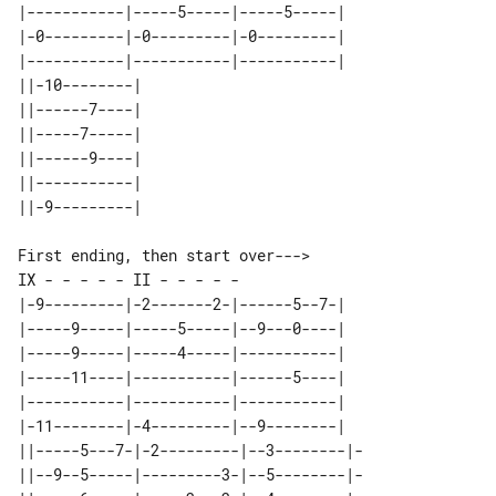
|-----------|-----5-----|-----5-----|

|-0---------|-0---------|-0---------|

|-----------|-----------|-----------|

||-10--------| 

||------7----| 

||-----7-----| 

||------9----| 

||-----------| 

First ending, then start over--->

|-9---------|-2-------2-|------5--7-|

|-----9-----|-----5-----|--9---0----|

|-----9-----|-----4-----|-----------|

|-----11----|-----------|------5----|

|-----------|-----------|-----------|

|-11--------|-4---------|--9--------|

||-----5---7-|-2---------|--3--------|-

||--9--5-----|---------3-|--5--------|-
