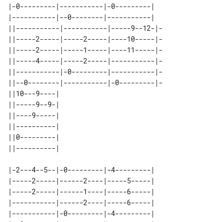
|-0---------|-----------|-0---------|

|-----------|--0--------|-----------|

||-----------|-----------|-----9--12-|-

||-----2-----|-----2-----|----10-----|-

||-----2-----|-----1-----|----11-----|-

||-----4-----|-----2-----|-----------|-

||-----------|-0---------|-----------|-

||--0--------|-----------|-0---------|-

||10---9----| 

||-----9--9-| 

||----9-----| 

||----------| 

||0---------| 

|-2---4--5--|-0---------|-4---------|

|-----2-----|------2----|-----5-----|

|-----2-----|------1----|-----6-----|

|-----------|------2----|-----6-----|

|-----------|-0---------|-4---------|
