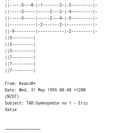
||-----5---8-|-1-------3-|-5---------|-

||-----5-----|-----2---2-|-4---------|-

||-----5-----|-----2---4-|-5---------|-

||-----------|-2-------2-|-----------|-

||-9---------|-----------|-2---------|-

||5---------| 

||5---------| 

||5---------| 

||7---------| 

||7---------| 

From: KeanJ@*

Date: Wed, 31 May 1995 08:48 +1200 

(NZST)

Subject: TAB:Gymnopedie no 1 - Eric 

Satie

~~~~~~~~~~~~~~~
