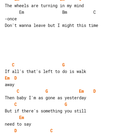
The wheels are turning in my mind

      Em                Bm           C 

-once

Don't wanna leave but I might this time

C
G
Em
D
C
G
Em
D
C
G
Em
D
C