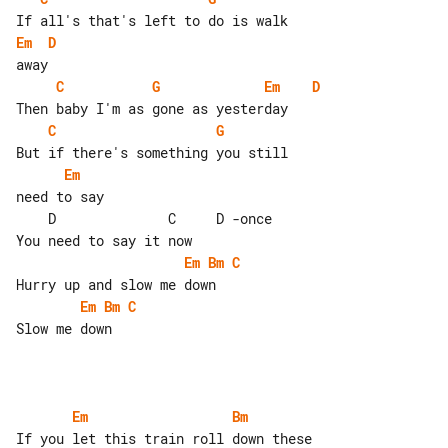
Em
D
C
G
Em
D
C
G
Em
need to say

    D              C     D -once

Em
Bm
C
Em
Bm
C
Slow me down

Em
Bm