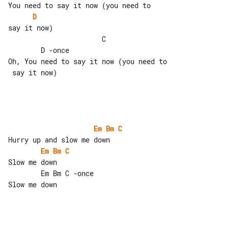
D
say it now)

                       C               

        D -once

Oh, You need to say it now (you need to

 say it now)

Em
Bm
C
Em
Bm
C
Slow me down

        Em Bm C -once

Slow me down
