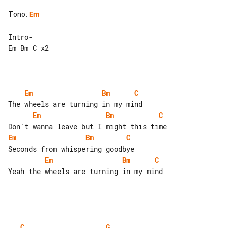
Tono
:
Em
Intro-

Em Bm C x2

Em
Bm
C
Em
Bm
C
Em
Bm
C
Em
Bm
C
Yeah the wheels are turning in my mind

C
G