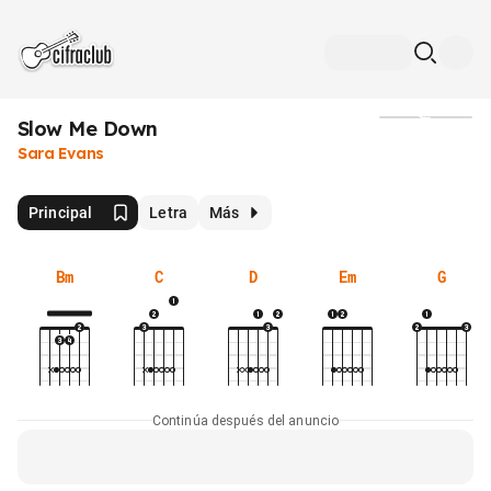
Slow Me Down
Medios
Sara Evans
Principal
Letra
Más
Bm
C
D
Em
G
Continúa después del anuncio