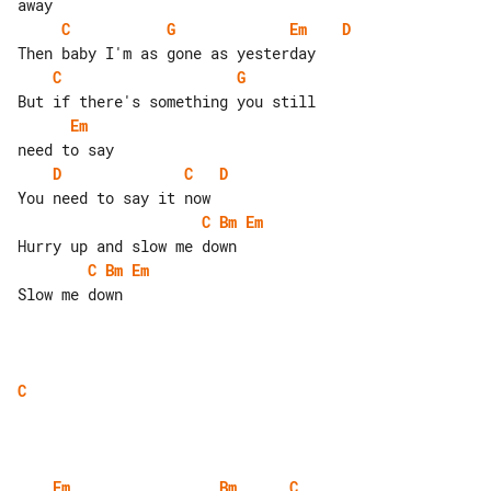
C
G
Em
D
C
G
Em
D
C
D
C
Bm
Em
C
Bm
Em
Slow me down

C
Em
Bm
C