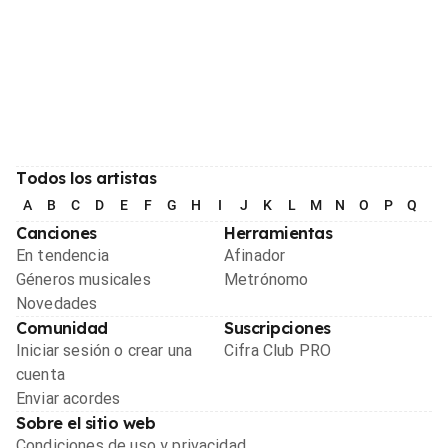
Todos los artistas
A
B
C
D
E
F
G
H
I
J
K
L
M
N
O
P
Q
R
Canciones
Herramientas
En tendencia
Afinador
Géneros musicales
Metrónomo
Novedades
Comunidad
Suscripciones
Iniciar sesión o crear una
Cifra Club PRO
cuenta
Enviar acordes
Sobre el sitio web
Condiciones de uso y privacidad