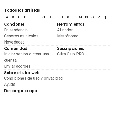
Todos los artistas
A
B
C
D
E
F
G
H
I
J
K
L
M
N
O
P
Q
R
Canciones
Herramientas
En tendencia
Afinador
Géneros musicales
Metrónomo
Novedades
Comunidad
Suscripciones
Iniciar sesión o crear una
Cifra Club PRO
cuenta
Enviar acordes
Sobre el sitio web
Condiciones de uso y privacidad
Ayuda
Descarga la app