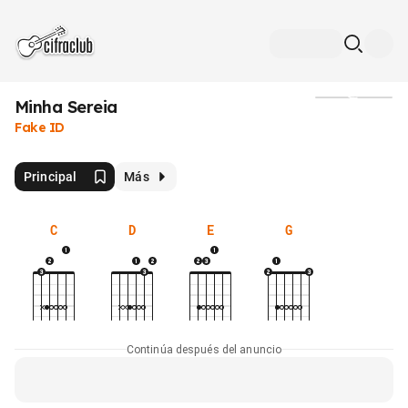
Minha Sereia
Medios
Fake ID
Principal
Más
C
D
E
G
Continúa después del anuncio