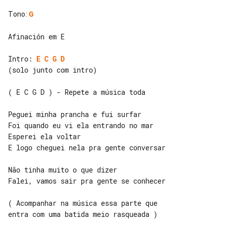
Tono
:
G
Afinación em E

Intro: 
E
C
G
D
(solo junto com intro)

( E C G D ) - Repete a música toda

Peguei minha prancha e fui surfar

Foi quando eu vi ela entrando no mar

Esperei ela voltar

E logo cheguei nela pra gente conversar

Não tinha muito o que dizer

Falei, vamos sair pra gente se conhecer

( Acompanhar na música essa parte que 

entra com uma batida meio rasqueada )
