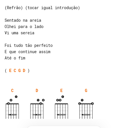
(Refrão) (tocar igual introdução)

Sentado na areia

Olhei para o lado

Vi uma sereia

Foi tudo tão perfeito

E que continue assim

Até o fim

( 
E
C
G
D
C
D
E
G