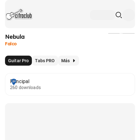
Nebula
Medios
Falco
Guitar Pro
Tabs PRO
Más
Principal
260 downloads