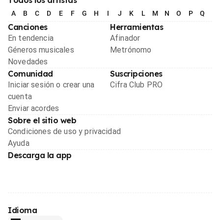
A
B
C
D
E
F
G
H
I
J
K
L
M
N
O
P
Q
R
Canciones
Herramientas
En tendencia
Afinador
Géneros musicales
Metrónomo
Novedades
Comunidad
Suscripciones
Iniciar sesión o crear una
Cifra Club PRO
cuenta
Enviar acordes
Sobre el sitio web
Condiciones de uso y privacidad
Ayuda
Descarga la app
Idioma