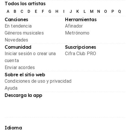
Todos los artistas
A
B
C
D
E
F
G
H
I
J
K
L
M
N
O
P
Q
R
Canciones
Herramientas
En tendencia
Afinador
Géneros musicales
Metrónomo
Novedades
Comunidad
Suscripciones
Iniciar sesión o crear una
Cifra Club PRO
cuenta
Enviar acordes
Sobre el sitio web
Condiciones de uso y privacidad
Ayuda
Descarga la app
Idioma