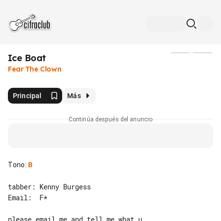
Ice Boat
Medios
Fear The Clown
Principal
Más
Continúa después del anuncio
Tono
:
B
tabber: Kenny Burgess

Email:  F*

please email me and tell me what u 
