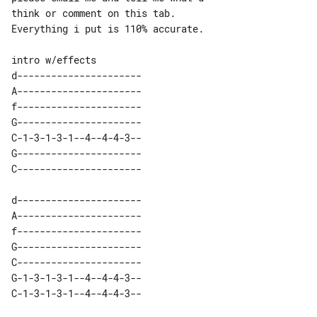
Everything i put is 110% accurate.

intro w/effects

d---------------------- 

A---------------------- 

f---------------------- 

G---------------------- 

C-1-3-1-3-1--4--4-4-3-- 

G---------------------- 

d---------------------- 

A---------------------- 

f---------------------- 

G---------------------- 

C---------------------- 

G-1-3-1-3-1--4--4-4-3-- 
