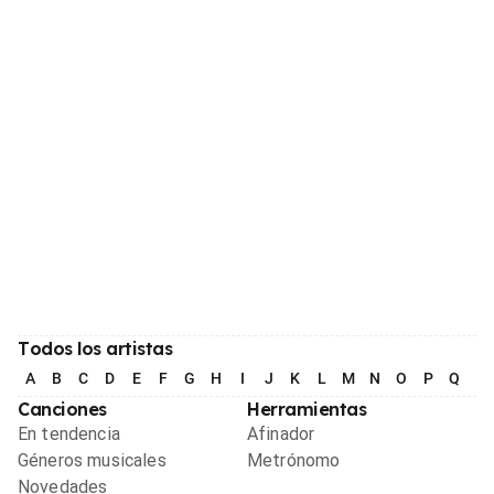
Todos los artistas
A
B
C
D
E
F
G
H
I
J
K
L
M
N
O
P
Q
R
Canciones
Herramientas
En tendencia
Afinador
Géneros musicales
Metrónomo
Novedades