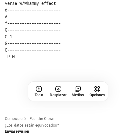
verse w/whammy effect

d---------------------- 

A---------------------- 

f---------------------- 

G---------------------- 

C-1-------------------- 

G---------------------- 

C---------------------- 

Tono
Desplazar
Medios
Opciones
Composición
:
Fear the Clown
¿Los datos están equivocados?
Enviar revisión