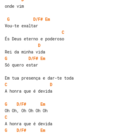
onde vim

G
D/F#
Em
C
D
G
D/F#
Em
Só quero estar

C
D
A honra que é devida

G
D/F#
Em
C
G
D/F#
Em