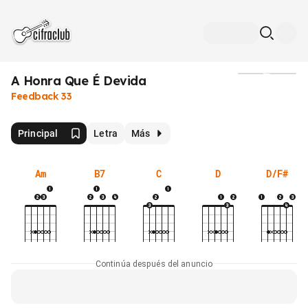
A Honra Que É Devida
Medios
Feedback 33
Principal
Letra
Más
Am
B7
C
D
D/F#
Continúa después del anuncio