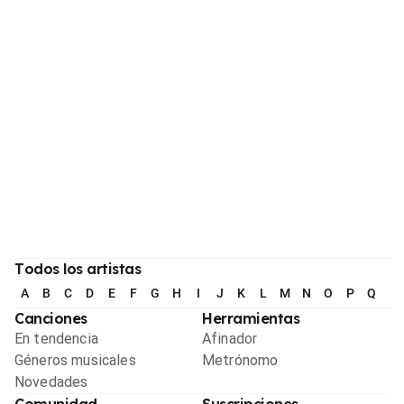
Todos los artistas
A
B
C
D
E
F
G
H
I
J
K
L
M
N
O
P
Q
R
Canciones
Herramientas
En tendencia
Afinador
Géneros musicales
Metrónomo
Novedades
Comunidad
Suscripciones