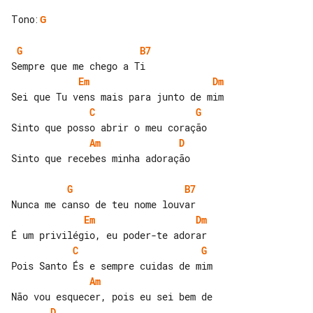
Tono
:
G
G
B7
Em
Dm
C
G
Am
D
Sinto que recebes minha adoração

G
B7
Em
Dm
C
G
Am
D