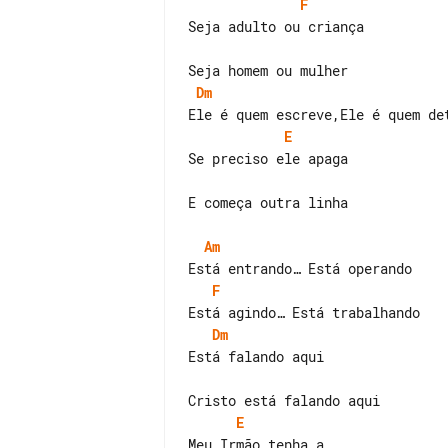
F
Seja adulto ou criança

Dm
E
Se preciso ele apaga

E começa outra linha

Am
F
Dm
Está falando aqui

E
Meu Irmão tenha a
