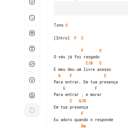
Tono
:
C
[Intro]  
F
C
F
C
C/B
C
G
F
C
G
F
C
G/B
F
Dm