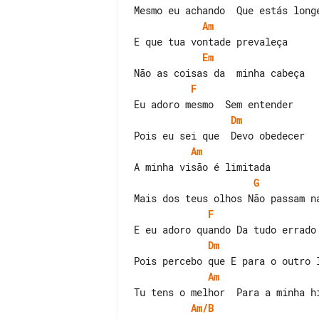
Am
Em
F
Dm
Am
G
F
Dm
Am
Am/B