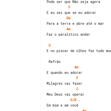
F
Dm
Am
Faz o paralítico andar

G
E no piscar de olhos faz tudo mud
Am
F
C
G/B
 .

Am