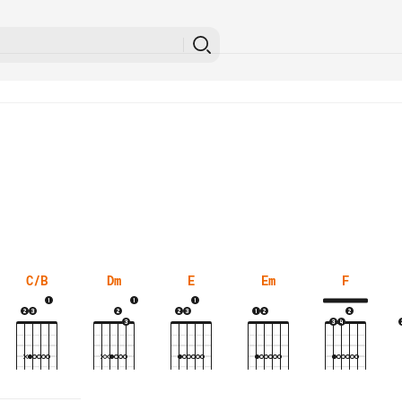
C/B
Dm
E
Em
F