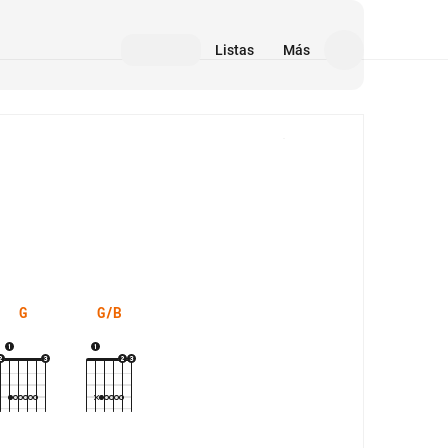
Listas
Más
Medios
G
G/B