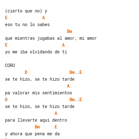
E
A
Bm
E
A
yo me iba olvidando de ti

D
Bm
..
E
A
D
Bm
..
E
A
Bm
E