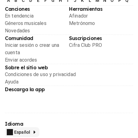
A
B
C
D
E
F
G
H
I
J
K
L
M
N
O
P
Q
R
Canciones
Herramientas
En tendencia
Afinador
Géneros musicales
Metrónomo
Novedades
Comunidad
Suscripciones
Iniciar sesión o crear una
Cifra Club PRO
cuenta
Enviar acordes
Sobre el sitio web
Condiciones de uso y privacidad
Ayuda
Descarga la app
Idioma
Español