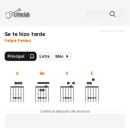
Se te hizo tarde
Medios
Felipe Peláez
Principal
Letra
Más
A
Bm
D
E
Continúa después del anuncio