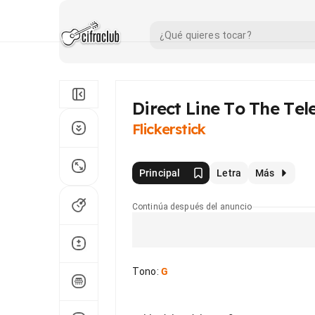
Direct Line To The Tel
Flickerstick
Principal
Letra
Más
Continúa después del anuncio
Tono
:
G