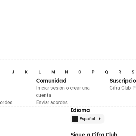
I
J
K
L
M
N
O
P
Q
R
S
Comunidad
Suscripci
Iniciar sesión o crear una
Cifra Club 
cuenta
cordes
Enviar acordes
Idioma
Español
Sigue a Cifra Club