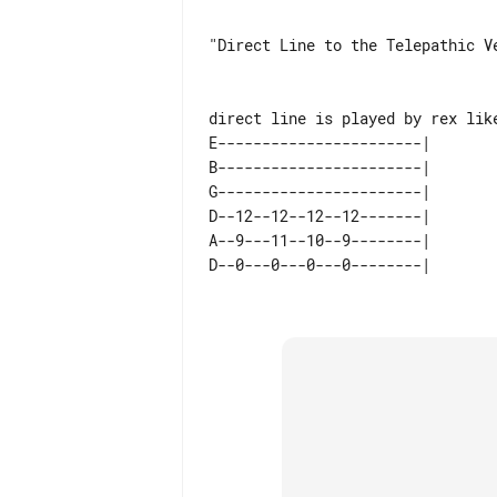
"Direct Line to the Telepathic Ve
E-----------------------| 

B-----------------------| 

G-----------------------| 

D--12--12--12--12-------| 

A--9---11--10--9--------| 
