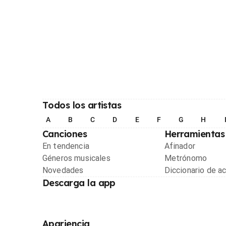
Todos los artistas
A
B
C
D
E
F
G
H
Canciones
Herramientas
En tendencia
Afinador
Géneros musicales
Metrónomo
Novedades
Diccionario de a
Descarga la app
Apariencia