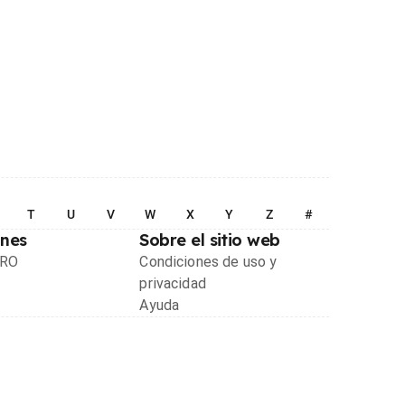
T
U
V
W
X
Y
Z
#
ones
Sobre el sitio web
PRO
Condiciones de uso y
privacidad
Ayuda