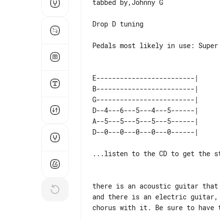
tabbed by,Johnny G

Drop D tuning

Pedals most likely in use: Super 
E-------------------------| 

B-------------------------| 

G-------------------------| 

D--4---6---5---4---5------| 

A--5---5---5---5---5------| 

...listen to the CD to get the st
there is an acoustic guitar that
and there is an electric guitar,
chorus with it. Be sure to have t