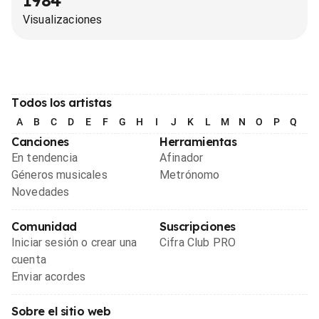
1984
Visualizaciones
Todos los artistas
A
B
C
D
E
F
G
H
I
J
K
L
M
N
O
P
Q
R
Canciones
Herramientas
En tendencia
Afinador
Géneros musicales
Metrónomo
Novedades
Comunidad
Suscripciones
Iniciar sesión o crear una
Cifra Club PRO
cuenta
Enviar acordes
Sobre el sitio web