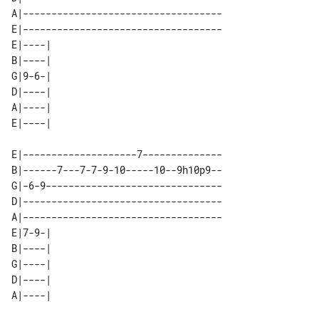
A|-----------------------------------

E|-----------------------------------

E|----| 

B|----| 

G|9-6-| 

D|----| 

A|----| 

E|--------------------7--------------

B|------7---7-7-9-10-----10--9h10p9--

G|-6-9-------------------------------

D|-----------------------------------

A|-----------------------------------

E|7-9-| 

B|----| 

G|----| 

D|----| 
