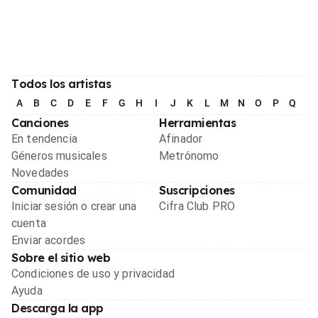
Todos los artistas
A
B
C
D
E
F
G
H
I
J
K
L
M
N
O
P
Q
R
Canciones
Herramientas
En tendencia
Afinador
Géneros musicales
Metrónomo
Novedades
Comunidad
Suscripciones
Iniciar sesión o crear una
Cifra Club PRO
cuenta
Enviar acordes
Sobre el sitio web
Condiciones de uso y privacidad
Ayuda
Descarga la app