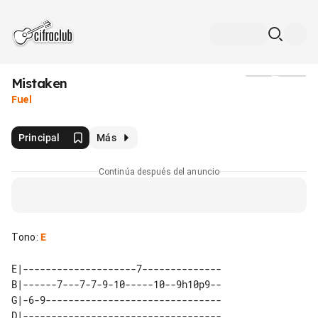
Mistaken
Medios
Fuel
Principal
Más
Continúa después del anuncio
Tono
:
E
E|--------------------7--------------

B|------7---7-7-9-10-----10--9h10p9--

G|-6-9-------------------------------

D|-----------------------------------
