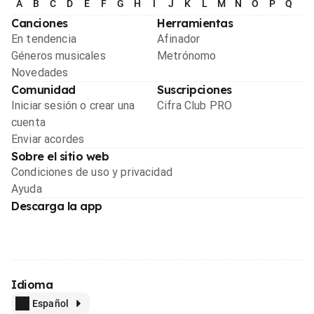
A
B
C
D
E
F
G
H
I
J
K
L
M
N
O
P
Q
R
Canciones
Herramientas
En tendencia
Afinador
Géneros musicales
Metrónomo
Novedades
Comunidad
Suscripciones
Iniciar sesión o crear una
Cifra Club PRO
cuenta
Enviar acordes
Sobre el sitio web
Condiciones de uso y privacidad
Ayuda
Descarga la app
Idioma
Español