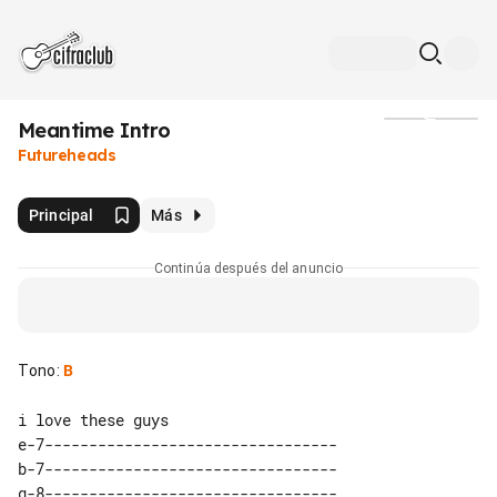
Meantime Intro
Medios
Futureheads
Principal
Más
Continúa después del anuncio
Tono
:
B
e-7---------------------------------

b-7---------------------------------

g-8---------------------------------
