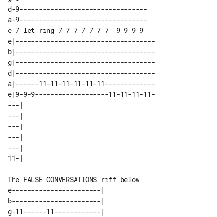
d-9---------------------------------

a-9---------------------------------

e-7 let ring-7-7-7-7-7-7-7--9-9-9-9-

e|------------------------------------

b|------------------------------------

g|------------------------------------

d|------------------------------------

a|------11-11-11-11-11-11-------------

e|9-9-9-------------------11-11-11-11-

---| 

---| 

---| 

---| 

---| 

The FALSE CONVERSATIONS riff below

e-----------------------| 

b-----------------------| 

g-11------11------------| 
