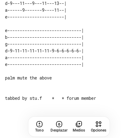
d-9---11---9---11---13--| 

a------9-------9----11--| 

e------------------------------| 

b------------------------------| 

g------------------------------| 

d-9-11-11-11-11-11-9-6-6-6-6-6-| 

a------------------------------| 

palm mute the above

Tono
Desplazar
Medios
Opciones