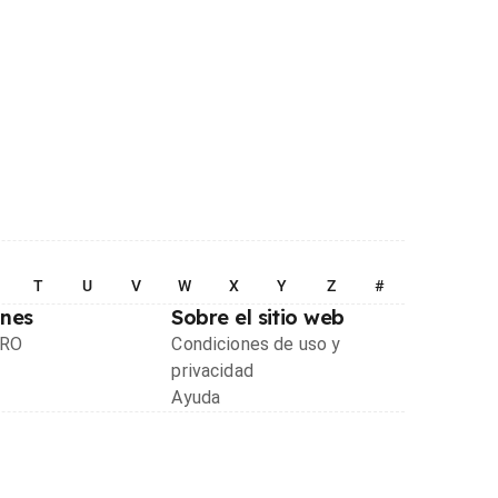
T
U
V
W
X
Y
Z
#
ones
Sobre el sitio web
PRO
Condiciones de uso y
privacidad
Ayuda