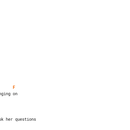
F
ging on

k her questions
