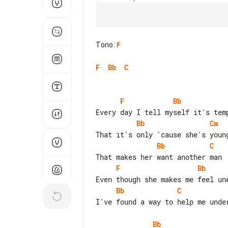
Tono
:
F
F
Bb
C
F
Bb
Bb
Cm
Bb
C
F
Bb
Bb
C
I've found a way to help me under
Bb