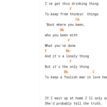
F
Cm
Bb
F
F
Bb
F
Bb
C
To keep a foolish man in love han
If I wait up at home I'll only as
She'd probably tell the truth,
