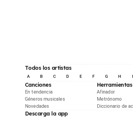
Todos los artistas
A
B
C
D
E
F
G
H
Canciones
Herramientas
En tendencia
Afinador
Géneros musicales
Metrónomo
Novedades
Diccionario de a
Descarga la app