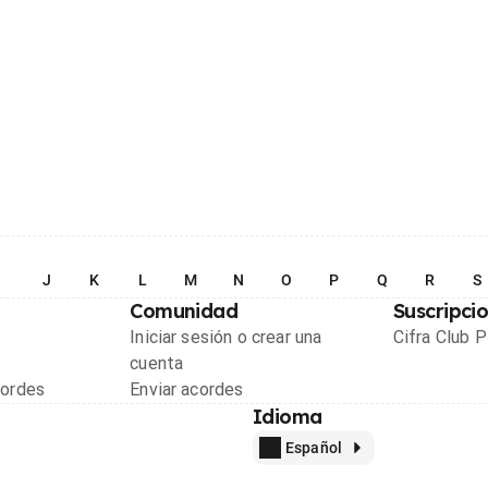
I
J
K
L
M
N
O
P
Q
R
S
Comunidad
Suscripci
Iniciar sesión o crear una
Cifra Club 
cuenta
cordes
Enviar acordes
Idioma
Español