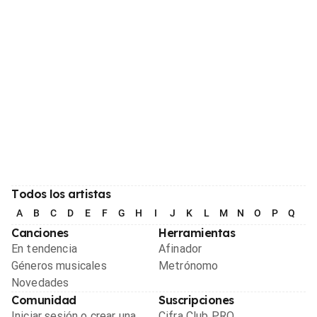
Todos los artistas
A
B
C
D
E
F
G
H
I
J
K
L
M
N
O
P
Q
R
Canciones
Herramientas
En tendencia
Afinador
Géneros musicales
Metrónomo
Novedades
Comunidad
Suscripciones
Iniciar sesión o crear una
Cifra Club PRO