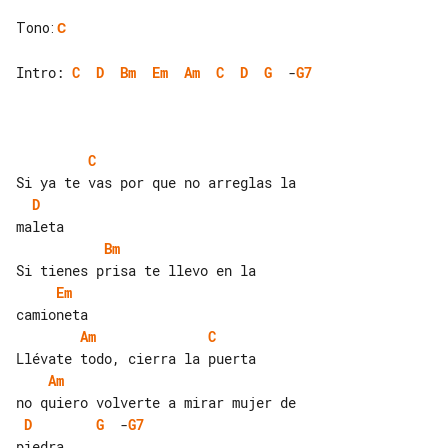
Tono
:
C
Intro: 
C
D
Bm
Em
Am
C
D
G
  -
G7
C
D
Bm
Em
Am
C
Am
D
G
  -
G7
piedra
