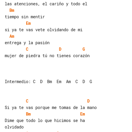
Bm
Em
Am
C
D
G
mujer de piedra tú no tienes corazón

Intermedio: C  D  Bm  Em  Am  C  D  G

C
D
Bm
Em
Dime que todo lo que hicimos se ha 
