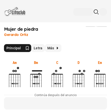
Mujer de piedra
Medios
Gerardo Ortiz
Principal
Letra
Más
Am
Bm
C
D
Em
Continúa después del anuncio