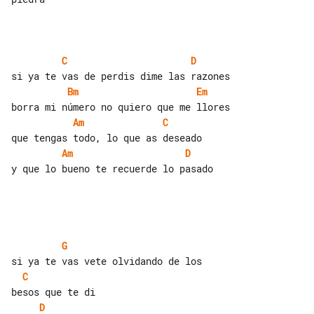
C
D
Bm
Em
Am
C
Am
D
y que lo bueno te recuerde lo pasado

G
C
D