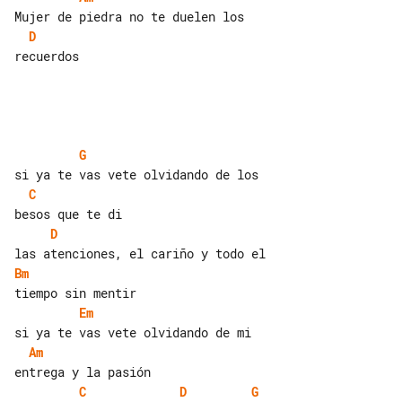
D
recuerdos

G
C
D
Bm
Em
Am
C
D
G