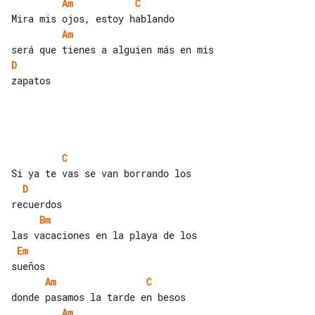
Am
C
Am
D
zapatos

C
D
Bm
Em
Am
C
Am