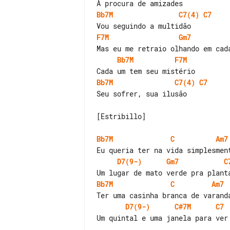
Bb7M
C7(4)
C7
F7M
Gm7
Bb7M
F7M
Bb7M
C7(4)
C7
Seu sofrer, sua ilusão

[Estribillo]

Bb7M
C
Am7
D7(9-)
Gm7
C
Bb7M
C
Am7
D7(9-)
C#7M
C7
Um quintal e uma janela para ver 