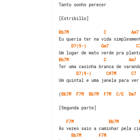
Tanto sonho perecer

[Estribillo]

Bb7M
C
Am7
D7(9-)
Gm7
C
Bb7M
C
Am7
D7(9-)
C#7M
C7
Um quintal e uma janela para ver 
(
Bb7M
F7M
Bb7M
F7M
C/E
Dm7
[Segunda parte]

F7M
Bb7M
Bb7M
F7M