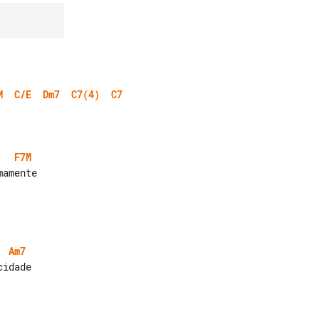
M
C/E
Dm7
C7(4)
C7
F7M
Am7