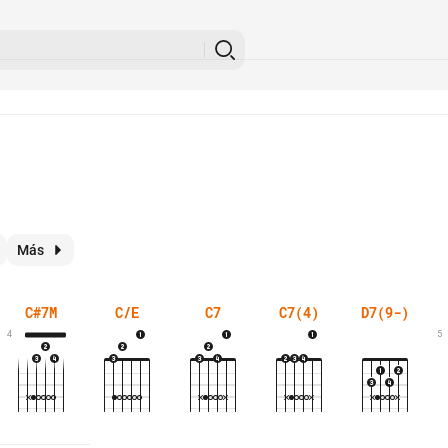
Más
C#7M
C/E
C7
C7(4)
D7(9-)
4
5