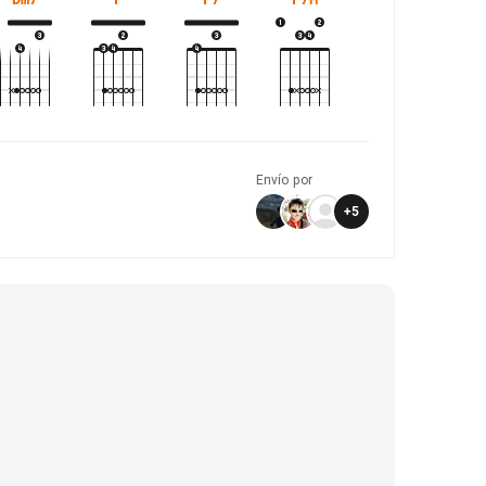
Envío por
+
5