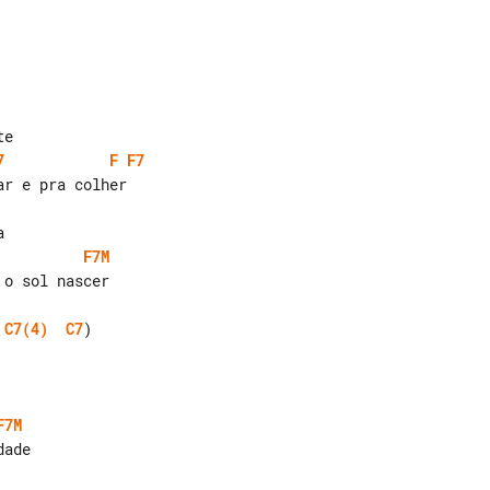
7
F
F7
F7M
o sol nascer

C7(4)
C7
)

F7M