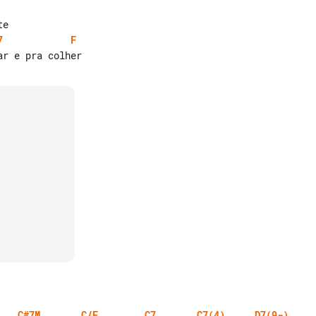
7
F
C#7M
C/E
C7
C7(4)
D7(9-)