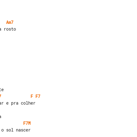
Am7
7
F
F7
F7M
o sol nascer
