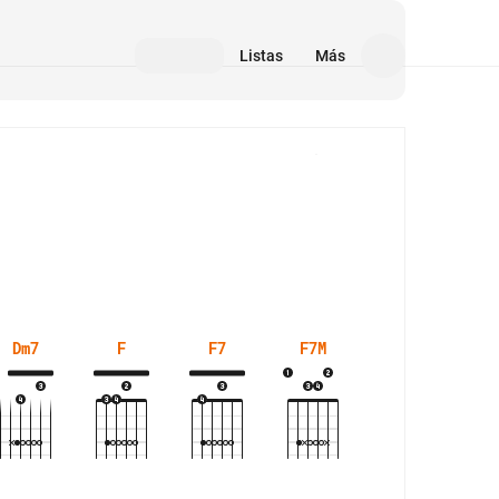
Listas
Más
Medios
Dm7
F
F7
F7M
Gm7