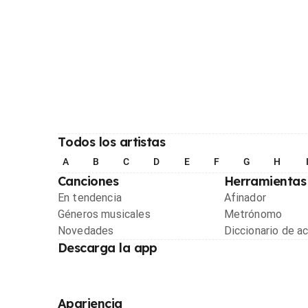
Todos los artistas
A
B
C
D
E
F
G
H
Canciones
Herramientas
En tendencia
Afinador
Géneros musicales
Metrónomo
Novedades
Diccionario de a
Descarga la app
Apariencia