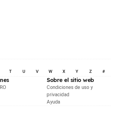
T
U
V
W
X
Y
Z
#
ones
Sobre el sitio web
PRO
Condiciones de uso y
privacidad
Ayuda