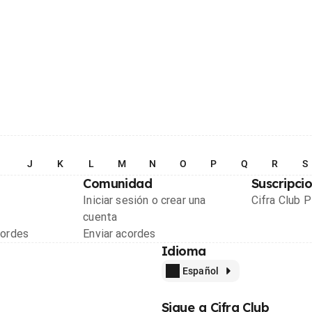
I
J
K
L
M
N
O
P
Q
R
S
Comunidad
Suscripci
Iniciar sesión o crear una
Cifra Club 
cuenta
cordes
Enviar acordes
Idioma
Español
Sigue a Cifra Club