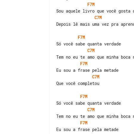
F7M
C7M
Depois lê mais uma vez pra aprend
F7M
C7M
F7M
C7M
Que você completou

F7M
C7M
F7M