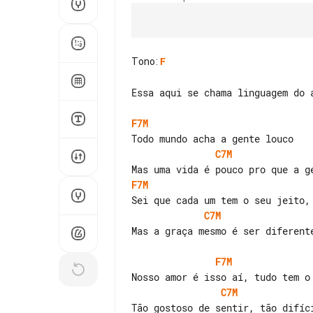
Tono
:
F
Essa aqui se chama linguagem do a
F7M
C7M
F7M
C7M
Mas a graça mesmo é ser diferente
F7M
C7M