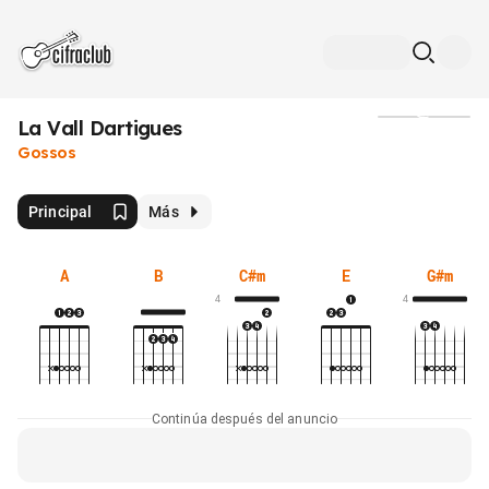
La Vall Dartigues
Medios
Gossos
Principal
Más
A
B
C#m
E
G#m
4
4
Continúa después del anuncio