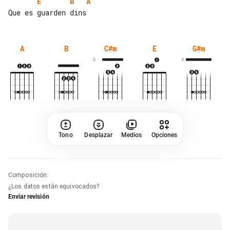
E
B
A
A
B
C#m
E
G#m
4
4
Tono
Desplazar
Medios
Opciones
Composición
:
¿Los datos están equivocados?
Enviar revisión