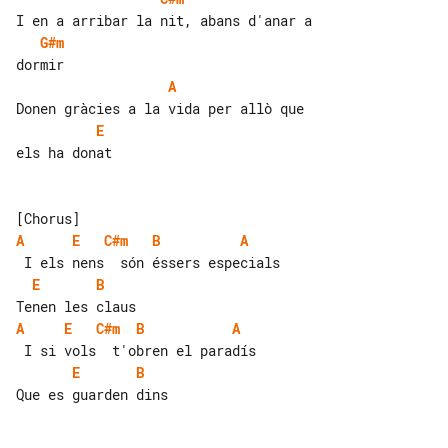
G#m
A
E
els ha donat

A
E
C#m
B
A
E
B
A
E
C#m
B
A
E
B
Que es guarden dins
