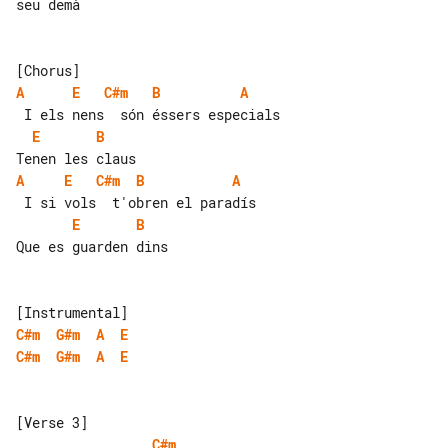
seu demà

A
E
C#m
B
A
E
B
A
E
C#m
B
A
E
B
Que es guarden dins

C#m
G#m
A
E
C#m
G#m
A
E
C#m