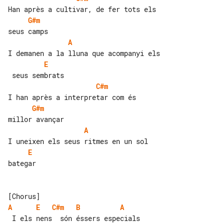
G#m
A
E
C#m
G#m
A
E
bategar

A
E
C#m
B
A