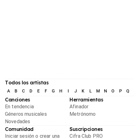
Todos los artistas
A
B
C
D
E
F
G
H
I
J
K
L
M
N
O
P
Q
R
Canciones
Herramientas
En tendencia
Afinador
Géneros musicales
Metrónomo
Novedades
Comunidad
Suscripciones
Iniciar sesión o crear una
Cifra Club PRO