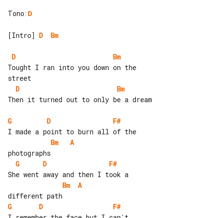
Tono
:
D
[Intro] 
D
Bm
D
Bm
Tought I ran into you down on the 

D
Bm
Then it turned out to only be a dream

G
D
F#
Bm
A
G
D
F#
Bm
A
G
D
F#