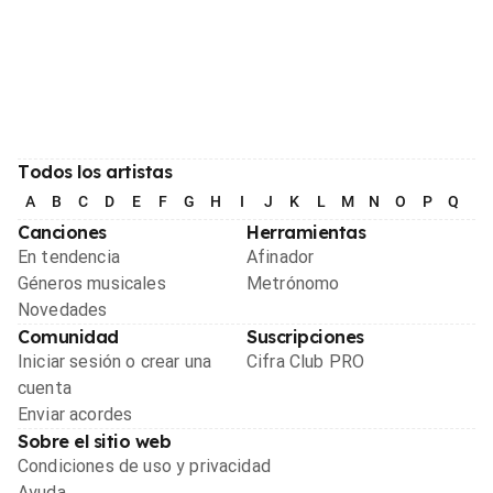
Todos los artistas
A
B
C
D
E
F
G
H
I
J
K
L
M
N
O
P
Q
R
Canciones
Herramientas
En tendencia
Afinador
Géneros musicales
Metrónomo
Novedades
Comunidad
Suscripciones
Iniciar sesión o crear una
Cifra Club PRO
cuenta
Enviar acordes
Sobre el sitio web
Condiciones de uso y privacidad
Ayuda