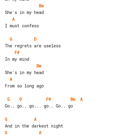
Bm
A
I must confess

G
D
F#
Bm
A
From so long ago

G
D
F#
Bm
A
Go.. go.. go... go.. Go.. go

G
A
G
A