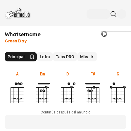
Whatsername
Green Day
Principal
Letra
Tabs PRO
Más
A
Bm
D
F#
G
Continúa después del anuncio