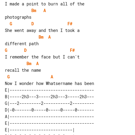
Bm
A
G
D
F#
Bm
A
G
D
F#
Bm
A
G
A
E|-----------------------------------

B|-----2h3---3-----2h3---3-----2h3---

G|---2---------2-----------2---------

D|-0-------0-----0-----0-----0-------

A|-----------------------------------

E|-----------------------------------

E|--------------------------|   
