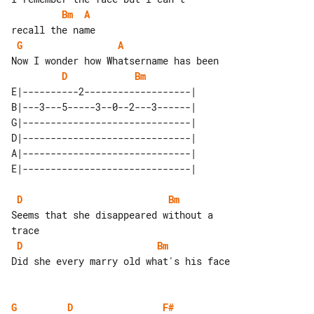
Bm
A
G
A
D
Bm
E|----------2-------------------| 

B|---3---5-----3--0--2---3------| 

G|------------------------------| 

D|------------------------------| 

A|------------------------------| 

D
Bm
Seems that she disappeared without a 

D
Bm
Did she every marry old what's his face

G
D
F#