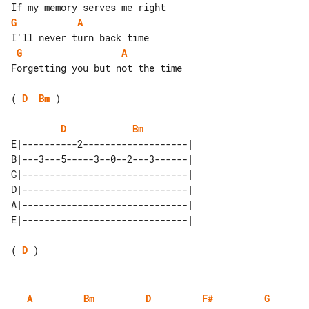
G
A
G
A
Forgetting you but not the time

( 
D
Bm
 )

D
Bm
E|----------2-------------------| 

B|---3---5-----3--0--2---3------| 

G|------------------------------| 

D|------------------------------| 

A|------------------------------| 

( 
D
A
Bm
D
F#
G