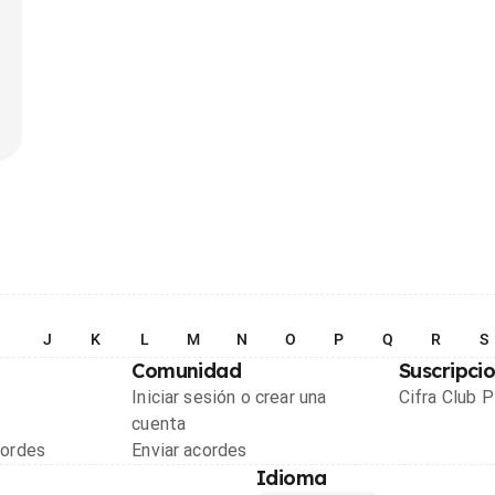
I
J
K
L
M
N
O
P
Q
R
S
Comunidad
Suscripci
Iniciar sesión o crear una
Cifra Club 
cuenta
cordes
Enviar acordes
Idioma