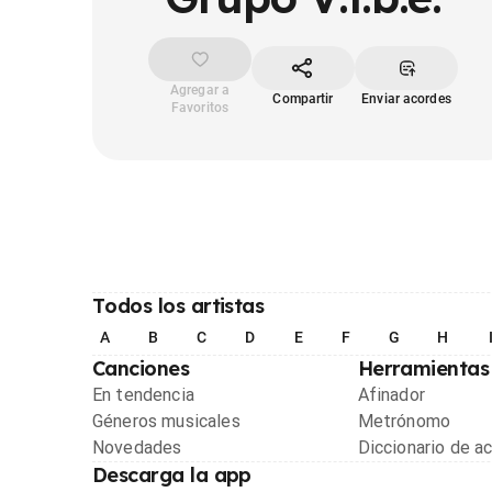
Agregar a
Compartir
Enviar acordes
Favoritos
Todos los artistas
A
B
C
D
E
F
G
H
Canciones
Herramientas
En tendencia
Afinador
Géneros musicales
Metrónomo
Novedades
Diccionario de a
Descarga la app