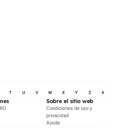
T
U
V
W
X
Y
Z
#
ones
Sobre el sitio web
PRO
Condiciones de uso y
privacidad
Ayuda