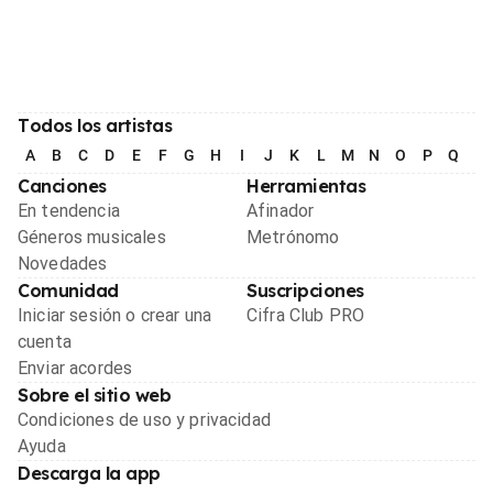
Todos los artistas
A
B
C
D
E
F
G
H
I
J
K
L
M
N
O
P
Q
R
Canciones
Herramientas
En tendencia
Afinador
Géneros musicales
Metrónomo
Novedades
Comunidad
Suscripciones
Iniciar sesión o crear una
Cifra Club PRO
cuenta
Enviar acordes
Sobre el sitio web
Condiciones de uso y privacidad
Ayuda
Descarga la app