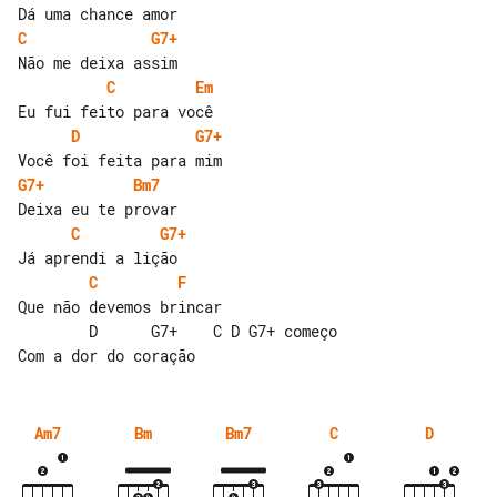
C
G7+
C
Em
D
G7+
G7+
Bm7
C
G7+
C
F
Que não devemos brincar

        D      G7+    C D G7+ começo

Am7
Bm
Bm7
C
D