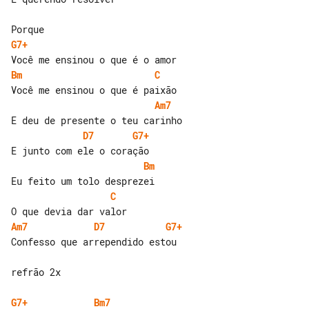
G7+
Bm
C
Am7
D7
G7+
Bm
C
Am7
D7
G7+
Confesso que arrependido estou

refrão 2x

G7+
Bm7