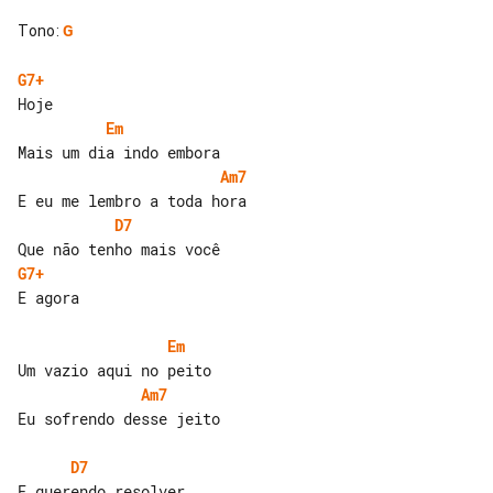
Tono
:
G
G7+
Em
Am7
D7
G7+
E agora

Em
Am7
Eu sofrendo desse jeito

D7
E querendo resolver
