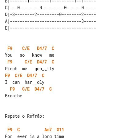
B|-------1--------1---------1--1-----

G|---0--------0---------0------0-----

D|-3--------2---------0--------2-----

A|-----------------------------3-----

F9
C/E
D4/7
C
F9
C/E
D4/7
C
F9
C/E
D4/7
C
F9
C/E
D4/7
C
Breathe

Repete o Refrão:

F9
C
Am7
G11