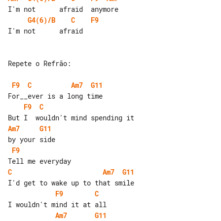
G4(6)/B
C
F9
I'm not      afraid

Repete o Refrão:

F9
C
Am7
G11
F9
C
Am7
G11
F9
C
Am7
G11
F9
C
Am7
G11