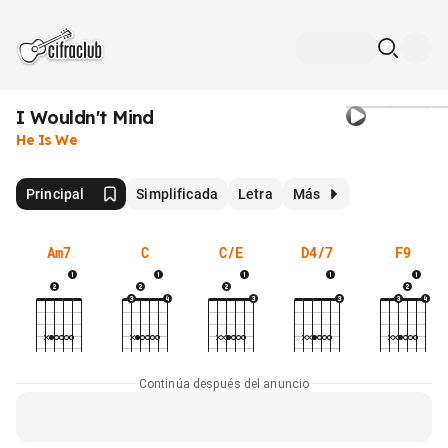
I Wouldn't Mind
He Is We
Principal
Simplificada
Letra
Más
Am7
C
C/E
D4/7
F9
Continúa después del anuncio