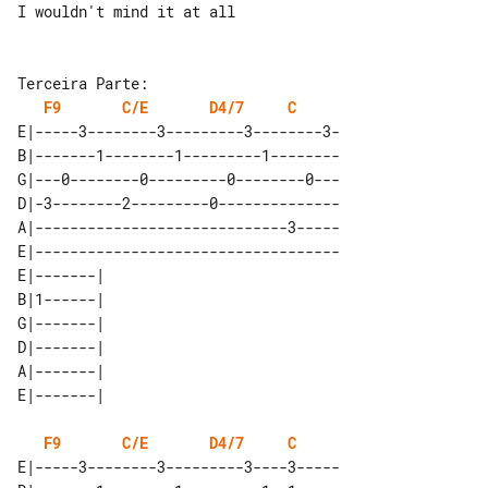
I wouldn't mind it at all

F9
C/E
D4/7
C
E|-----3--------3---------3--------3-

B|-------1--------1---------1--------

G|---0--------0---------0--------0---

D|-3--------2---------0--------------

A|-----------------------------3-----

E|-----------------------------------

E|-------| 

B|1------| 

G|-------| 

D|-------| 

A|-------| 

F9
C/E
D4/7
C
E|-----3--------3---------3----3-----
