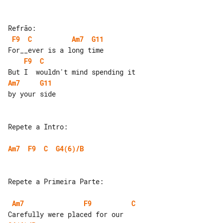
F9
C
Am7
G11
F9
C
Am7
G11
by your side

Repete a Intro:

Am7
F9
C
G4(6)/B
Repete a Primeira Parte:

Am7
F9
C