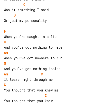
C
G
Or just my personality

F
C
Am
G
Am
C
G
C
You thought that you knew
