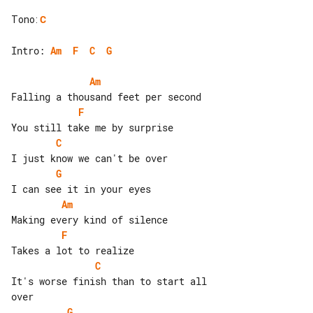
Tono
:
C
Intro: 
Am
F
C
G
Am
F
C
G
Am
F
C
It's worse finish than to start all 

G