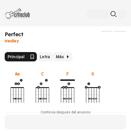
Perfect
Medios
Hedley
Principal
Letra
Más
Am
C
F
G
Continúa después del anuncio