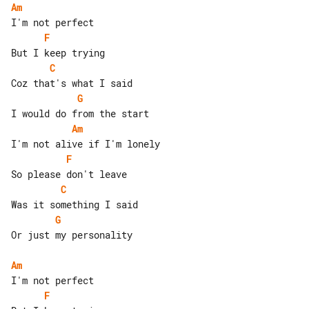
Am
F
C
G
Am
F
C
G
Or just my personality

Am
F