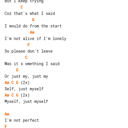
C
G
Am
F
C
G
Am
C
G
 (2x)

Am
C
G
 (2x)

Myself, just myself

Am
F