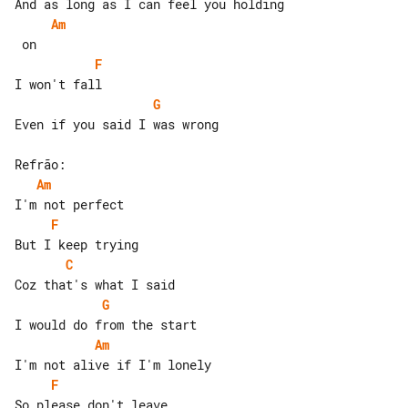
Am
F
G
Even if you said I was wrong

Am
F
C
G
Am
F