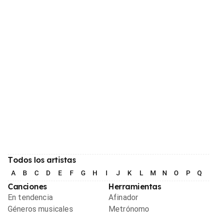
Todos los artistas
A
B
C
D
E
F
G
H
I
J
K
L
M
N
O
P
Q
R
Canciones
Herramientas
En tendencia
Afinador
Géneros musicales
Metrónomo