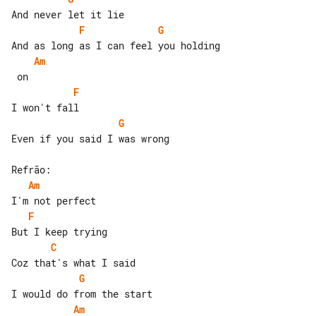
F
G
Am
F
G
Even if you said I was wrong

Am
F
C
G
Am