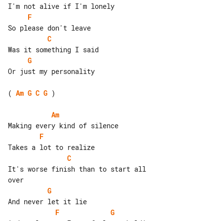
F
C
G
Or just my personality

( 
Am
G
C
G
 )

Am
F
C
It's worse finish than to start all 

G
F
G