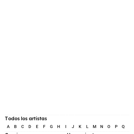
Todos los artistas
A
B
C
D
E
F
G
H
I
J
K
L
M
N
O
P
Q
R