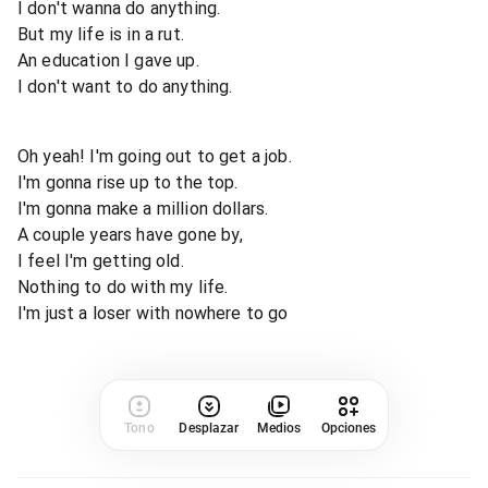
I don't wanna do anything.
But my life is in a rut.
An education I gave up.
I don't want to do anything.
Oh yeah! I'm going out to get a job.
I'm gonna rise up to the top.
I'm gonna make a million dollars.
A couple years have gone by,
I feel I'm getting old.
Nothing to do with my life.
I'm just a loser with nowhere to go
Tono
Desplazar
Medios
Opciones